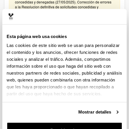
concedidas y denegadas (27/05/2025). Corrección de errores
a la Resolucion definitiva de solicitudes concedidas y
denegadas (27/02/2025)
CONVOCATORIA PROYECTOS DE COLABORACIÓN
PÚBLICO-PRIVADA 2024
Esta página web usa cookies
Plazo de presentación cerrado: 15/01/2025 - 05/02/2025
Las cookies de este sitio web se usan para personalizar
El plazo para presentar solicitudes finaliza el 5 de febrero de
2025 a las 14:00. Hasta el 27 de enero de 2025: Para
el contenido y los anuncios, ofrecer funciones de redes
manifestar el interés en participar en la convocatoria. Hasta el
sociales y analizar el tráfico. Además, compartimos
31 de enero de 2025: Para la remisión a
información sobre el uso que haga del sitio web con
convocatoriasestatales.dgi@ehu.es del ANEXO
PRESUPUESTO
nuestros partners de redes sociales, publicidad y análisis
web, quienes pueden combinarla con otra información
CONVOCATORIA PROYECTOS DE COLABORACIÓN
que les haya proporcionado o que hayan recopilado a
PÚBLICO-PRIVADA 2023
partir del uso que haya hecho de sus servicios.
Plazo de presentación cerrado: 30/01/2024 - 20/02/2024
El plazo para presentar solicitudes finaliza el 20 de febrero de
2024 a las 14:00. Hasta el 12 de febrero de 2024: Para
Mostrar detalles
manifestar el interés en participar en la convocatoria. Hasta el
16 de febrero de 2024: Para la remisión a
convocatoriasestatales.dgi@ehu.es del ANEXO