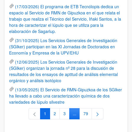
(17/03/2026) El programa de ETB Tecnólopis dedica un
espacio al Servicio de RMN de Gipuzkoa en el que relata el
trabajo que realiza el Técnico del Servicio, Iñaki Santos, a la
hora de caracterizar el lúpulo que se utiliza para la
elaboración de Sagarlup.
(31/10/2025) Los Servicios Generales de Investigación
(SGIker) participan en las XI Jornadas de Doctorados en
Economía y Empresa de la UPV/EHU
(12/06/2025) Los Servicios Generales de Investigación
(SGIker) organizan la jornada nº 28 para la discusión de
resultados de los ensayos de aptitud de análisis elemental
orgánico y análisis isotópico
(13/05/2025) El Servicio de RMN-Gipuzkoa de los SGIker
ha llevado a cabo una caracterización química de dos
variedades de lúpulo silvestre
1
2
3
...
79
Página
Página
Página
Páginas intermedias Use TAB 
Página