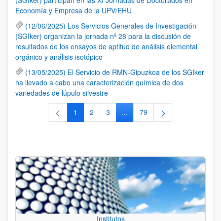
Economía y Empresa de la UPV/EHU
(12/06/2025) Los Servicios Generales de Investigación
(SGIker) organizan la jornada nº 28 para la discusión de
resultados de los ensayos de aptitud de análisis elemental
orgánico y análisis isotópico
(13/05/2025) El Servicio de RMN-Gipuzkoa de los SGIker
ha llevado a cabo una caracterización química de dos
variedades de lúpulo silvestre
1
2
3
...
79
Página
Página
Página
Páginas intermedias Use TAB 
Página
Institutos