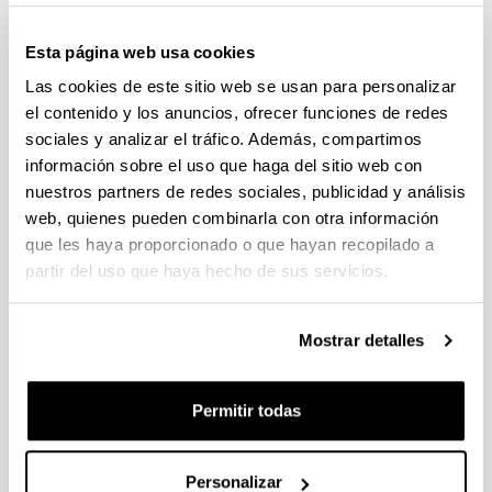
Convocatoria del Programa Posdoctoral de
Perfeccionamiento de Personal Investigador Doctor,
Esta página web usa cookies
Gobierno Vasco 2026-2029
Las cookies de este sitio web se usan para personalizar
Plazo de presentación cerrado: 19/06/2026 - 20/07/2026
el contenido y los anuncios, ofrecer funciones de redes
El plazo para la obtención del documento de compromiso
sociales y analizar el tráfico. Además, compartimos
finaliza el 15/07/2026 incluido
información sobre el uso que haga del sitio web con
nuestros partners de redes sociales, publicidad y análisis
PROYECTOS DE INVESTIGACIÓN LIDERADOS POR
web, quienes pueden combinarla con otra información
PERSONAL NOVEL (2026)
Plazo de presentación cerrado: 27/04/2026 - 18/05/2026 23:59
que les haya proporcionado o que hayan recopilado a
partir del uso que haya hecho de sus servicios.
Listado definitivo de solicitudes admitidas y excluidas para
evaluación. (01/06/2026)
Mostrar detalles
CONVOCATORIA DE AYUDAS A GRUPOS DE
INVESTIGACIÓN DE LA UPV/EHU (2026-2029).
MODALIDAD I. GRUPOS DE INVESTIGACION
Permitir todas
UNIVERSITARIOS NUEVOS
Plazo de presentación cerrado: 08/04/2026 - 27/04/2026 23:59
15/06/2026. Publicado el listado definitivo de solicitudes
Personalizar