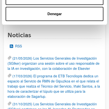
admitidas y excluidas.
Denegar
1
2
3
4
...
95
Página
Página
Página
Página
Páginas intermedias Use TA
Página
Noticias
RSS
(21/05/2026) Los Servicios Generales de Investigación
(SGIker) organizan una sesión sobre el uso responsable de
la IA en investigación, con la colaboración de Elsevier
(17/03/2026) El programa de ETB Tecnólopis dedica un
espacio al Servicio de RMN de Gipuzkoa en el que relata el
trabajo que realiza el Técnico del Servicio, Iñaki Santos, a la
hora de caracterizar el lúpulo que se utiliza para la
elaboración de Sagarlup.
(31/10/2025) Los Servicios Generales de Investigación
(SGIker) participan en las XI Jornadas de Doctorados en