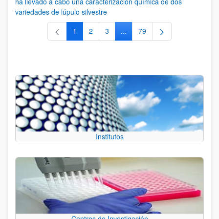
ha llevado a cabo una caracterización química de dos
variedades de lúpulo silvestre
1
2
3
...
79
Página
Página
Página
Páginas intermedias Use TAB 
Página
Institutos
Centros de Investigación