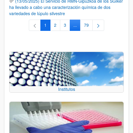
(13/05/2025) El Servicio de RMN-Gipuzkoa de los SGIker
ha llevado a cabo una caracterización química de dos
variedades de lúpulo silvestre
1
2
3
...
79
Página
Página
Página
Páginas intermedias Use TAB 
Página
Institutos