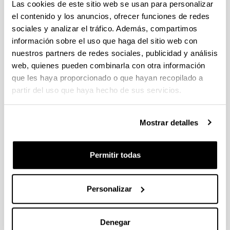
Las cookies de este sitio web se usan para personalizar
el contenido y los anuncios, ofrecer funciones de redes
Programa Fellows Gipuzkoa de atracción y retención de
sociales y analizar el tráfico. Además, compartimos
talento 2023
información sobre el uso que haga del sitio web con
El plazo de presentación de solicitudes finaliza el 29 de marzo
nuestros partners de redes sociales, publicidad y análisis
de 2023, a las13:00 (hora peninsular). Plazo interno:
22/03/2023
web, quienes pueden combinarla con otra información
que les haya proporcionado o que hayan recopilado a
PIFG22/43: “Energia fotoboltakikoa autokontsumitzeko
partir del uso que haya hecho de sus servicios.
energía kudeaketa sistema adimentsu baten garapen eta
inplementazioa/ Diseño e implementación de un sistema de
gestión de energía inteligente para el autoconsumo de
Mostrar detalles
energía fotovoltaica”
Plazo de presentación cerrado: 28/01/2023 - 17/02/2023 23:59
Permitir todas
15/03/2023 Se ha publicado la propuesta de adjudicación.
Personalizar
1
...
49
50
51
...
95
Página
Páginas intermedias Use TAB para desplazarse.
Página
Página
Página
Páginas intermedias Us
Página
Denegar