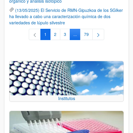
orgánico y análisis isotópico
(13/05/2025) El Servicio de RMN-Gipuzkoa de los SGIker
ha llevado a cabo una caracterización química de dos
variedades de lúpulo silvestre
1
2
3
...
79
Página
Página
Página
Páginas intermedias Use TAB 
Página
Institutos