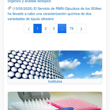
orgánico y análisis isotópico
(13/05/2025) El Servicio de RMN-Gipuzkoa de los SGIker
ha llevado a cabo una caracterización química de dos
variedades de lúpulo silvestre
1
2
3
...
79
Página
Página
Página
Páginas intermedias Use TAB 
Página
Institutos