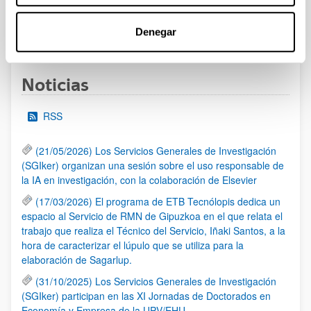
Denegar
1
...
9
10
11
...
95
Página
Páginas intermedias Use TAB para desplazarse
Página
Página
Página
Páginas intermedias Us
Página
Noticias
RSS
(21/05/2026) Los Servicios Generales de Investigación
(SGIker) organizan una sesión sobre el uso responsable de
la IA en investigación, con la colaboración de Elsevier
(17/03/2026) El programa de ETB Tecnólopis dedica un
espacio al Servicio de RMN de Gipuzkoa en el que relata el
trabajo que realiza el Técnico del Servicio, Iñaki Santos, a la
hora de caracterizar el lúpulo que se utiliza para la
elaboración de Sagarlup.
(31/10/2025) Los Servicios Generales de Investigación
(SGIker) participan en las XI Jornadas de Doctorados en
Economía y Empresa de la UPV/EHU