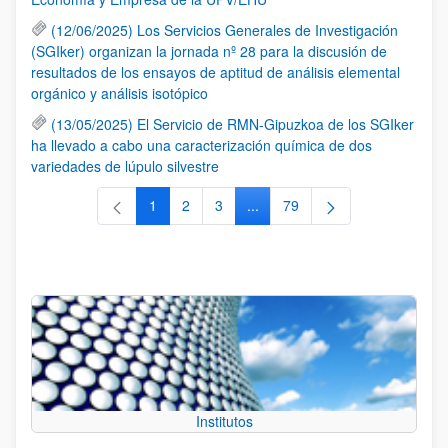
(12/06/2025) Los Servicios Generales de Investigación
(SGIker) organizan la jornada nº 28 para la discusión de
resultados de los ensayos de aptitud de análisis elemental
orgánico y análisis isotópico
(13/05/2025) El Servicio de RMN-Gipuzkoa de los SGIker
ha llevado a cabo una caracterización química de dos
variedades de lúpulo silvestre
1
2
3
...
79
Página
Página
Página
Páginas intermedias Use TAB 
Página
Institutos