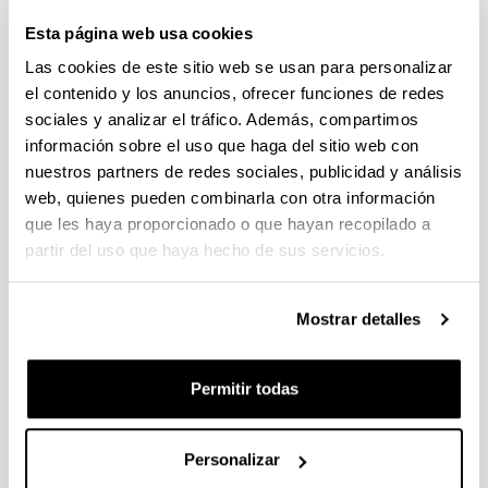
(Ciencias de la vida y la materia, Ciencias Sociales y
Esta página web usa cookies
Humanidades)
Las cookies de este sitio web se usan para personalizar
Plazo de presentación cerrado (Fecha de fin del plazo de
presentación: 02/10/2025 23:59)
el contenido y los anuncios, ofrecer funciones de redes
sociales y analizar el tráfico. Además, compartimos
08/08/2025. Plazo para solicitar carta acreditativa en el centro
de investigación finaliza el 24 de septiembre de 2025.
información sobre el uso que haga del sitio web con
nuestros partners de redes sociales, publicidad y análisis
PIFG25/25: “ Advanced Scientific Machine Learning and
web, quienes pueden combinarla con otra información
Uncertainty Quantification Methods with Applications to
que les haya proporcionado o que hayan recopilado a
Materials Science”
partir del uso que haya hecho de sus servicios.
06/08/2025. Resolución definitiva de concesión.
Mostrar detalles
CONVOCATORIA PROGRAMA PREDOCTORAL DE
FORMACIÓN DE PERSONAL INVESTIGADOR NO DOCTOR
2025-2026: Nuevas ayudas y renovaciones (Gobierno
Permitir todas
Vasco)
Plazo de presentación cerrado: 31/07/2025 - 08/09/2025 23:59
Se ha publicado la convocatoria
Personalizar