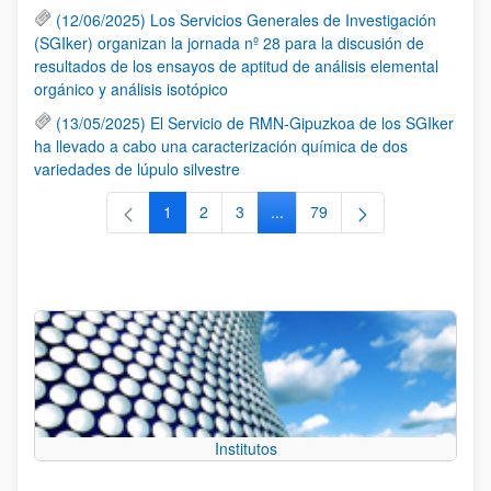
(12/06/2025) Los Servicios Generales de Investigación
(SGIker) organizan la jornada nº 28 para la discusión de
resultados de los ensayos de aptitud de análisis elemental
orgánico y análisis isotópico
(13/05/2025) El Servicio de RMN-Gipuzkoa de los SGIker
ha llevado a cabo una caracterización química de dos
variedades de lúpulo silvestre
1
2
3
...
79
Página
Página
Página
Páginas intermedias Use TAB 
Página
Institutos