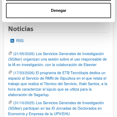
1
...
13
14
15
...
95
Denegar
Página
Páginas intermedias Use TAB para desplazarse.
Página
Página
Página
Páginas intermedias Us
Página
Noticias
RSS
(21/05/2026) Los Servicios Generales de Investigación
(SGIker) organizan una sesión sobre el uso responsable de
la IA en investigación, con la colaboración de Elsevier
(17/03/2026) El programa de ETB Tecnólopis dedica un
espacio al Servicio de RMN de Gipuzkoa en el que relata el
trabajo que realiza el Técnico del Servicio, Iñaki Santos, a la
hora de caracterizar el lúpulo que se utiliza para la
elaboración de Sagarlup.
(31/10/2025) Los Servicios Generales de Investigación
(SGIker) participan en las XI Jornadas de Doctorados en
Economía y Empresa de la UPV/EHU