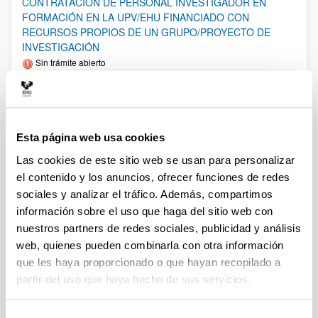
CONTRATACIÓN DE PERSONAL INVESTIGADOR EN
FORMACIÓN EN LA UPV/EHU FINANCIADO CON
RECURSOS PROPIOS DE UN GRUPO/PROYECTO DE
INVESTIGACIÓN
Sin trámite abierto
27/12/2024: Resolución definitiva de admitidos y
excluídos.11/12/2024: Resolución provisional de admitidos y
excluídos. Plazo alegaciones: hasta el 18/12/2024. 02/12/2024:
Listado Definitivo de solicitudes admitidas y excluídas en Fase
2. 15/11/2024: Listado Provisional de solicitudes admitidas y
Esta página web usa cookies
excluídas en Fase 2. Plazo de alegaciones: del 18/11/2024 al
29/11/2024 (ambos incluídos). 29/10/2024: Anexo I Fase 2.
Las cookies de este sitio web se usan para personalizar
Plazo de presentación de solicitudes: del 30/10/2024 al
el contenido y los anuncios, ofrecer funciones de redes
13/11/2024. 29/10/2024: 2a corrección de errores de la
convocatoria.17/10/2024: Corrección de errores de la
sociales y analizar el tráfico. Además, compartimos
convocatoria. 11/10/2024: Se ha publicado la convocatoria.
información sobre el uso que haga del sitio web con
nuestros partners de redes sociales, publicidad y análisis
Ayudas postdoctorales Ramón y Cajal 2024
web, quienes pueden combinarla con otra información
Plazo de presentación cerrado (Fecha de fin del plazo de
que les haya proporcionado o que hayan recopilado a
presentación: 21/01/2025 14:00)
partir del uso que haya hecho de sus servicios.
El plazo de para la recepción en el Vicerrectorado de
Investigación de “Expresiones de interés” para Ramón y Cajal
2024 finalizará el 13 de enero de 2025. El plazo para la