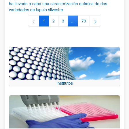
ha llevado a cabo una caracterización química de dos
variedades de lúpulo silvestre
1
2
3
...
79
Página
Página
Página
Páginas intermedias Use TAB 
Página
Institutos