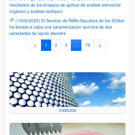
resultados de los ensayos de aptitud de análisis elemental
orgánico y análisis isotópico
(13/05/2025) El Servicio de RMN-Gipuzkoa de los SGIker
ha llevado a cabo una caracterización química de dos
variedades de lúpulo silvestre
1
2
3
...
79
Página
Página
Página
Páginas intermedias Use TAB 
Página
Institutos