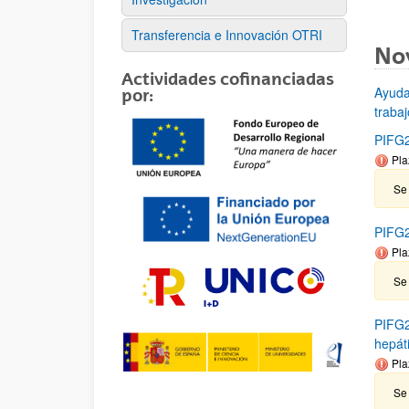
Transferencia e Innovación OTRI
No
Actividades cofinanciadas
Ayuda
por:
traba
PIFG2
Pla
Se 
PIFG2
Pla
Se
PIFG2
hepát
Pla
Se 