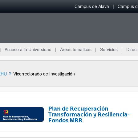
Campus de Álava
Campus de
Acceso a la Universidad
Áreas temáticas
Servicios
Direct
EHU
Vicerrectorado de Investigación
Plan de Recuperación
Transformación y Resiliencia-
Fondos MRR
ar subpáginas