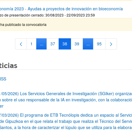
onomía 2023 - Ayudas a proyectos de innovación en bioeconomía
zo de presentación cerrado: 30/08/2023 - 22/09/2023 23:59
ha publicado la convocatoria
1
...
37
38
39
...
95
Página
Páginas intermedias Use TAB para desplazarse.
Página
Página
Página
Páginas intermedias Us
Página
icias
RSS
1/05/2026) Los Servicios Generales de Investigación (SGIker) organiz
n sobre el uso responsable de la IA en investigación, con la colaboraci
er
7/03/2026) El programa de ETB Tecnólopis dedica un espacio al Servic
 Gipuzkoa en el que relata el trabajo que realiza el Técnico del Servi
Santos, a la hora de caracterizar el lúpulo que se utiliza para la elabor