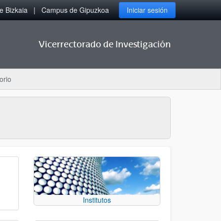
 Bizkaia
Campus de Gipuzkoa
Iniciar sesión
Vicerrectorado de Investigación
orio
Institutos