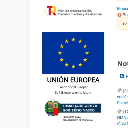
Bioec
Pla
Se 
Not
(2
sesió
Elsevi
(1
RMN de
Iñaki 