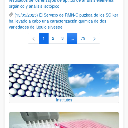
orgánico y análisis isotópico
(13/05/2025) El Servicio de RMN-Gipuzkoa de los SGIker
ha llevado a cabo una caracterización química de dos
variedades de lúpulo silvestre
1
2
3
...
79
Página
Página
Página
Páginas intermedias Use TAB 
Página
Institutos