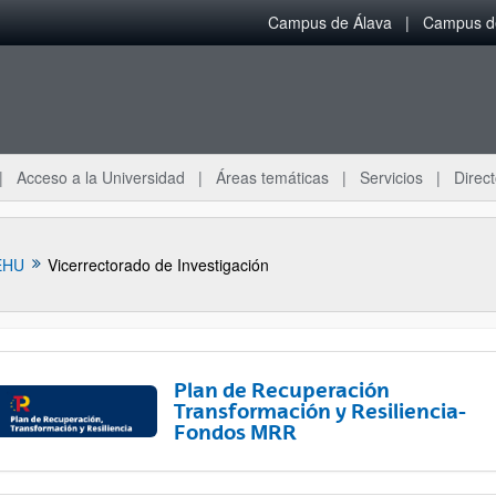
Campus de Álava
Campus de
Acceso a la Universidad
Áreas temáticas
Servicios
Direct
EHU
Vicerrectorado de Investigación
Plan de Recuperación
Transformación y Resiliencia-
Fondos MRR
ar subpáginas