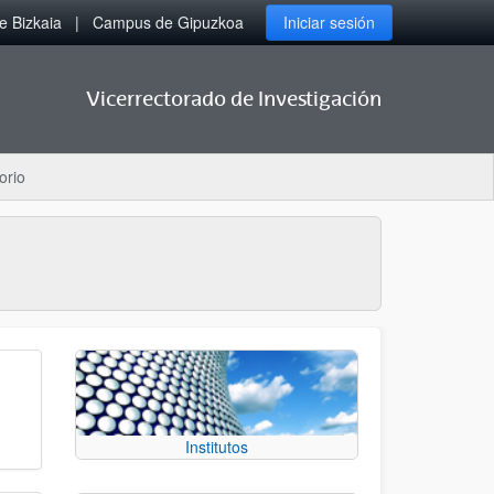
 Bizkaia
Campus de Gipuzkoa
Iniciar sesión
Vicerrectorado de Investigación
orio
Institutos