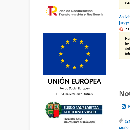
24/
Activi
juego
Pla
Par
Inv
del
int
Not
(2
sesió