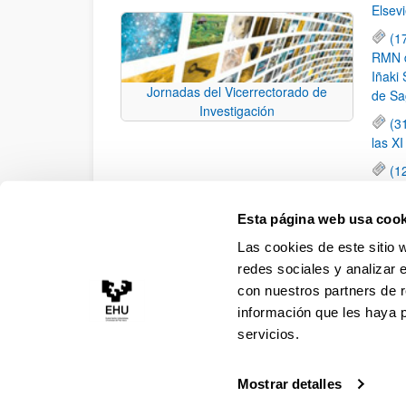
Elsevi
(1
RMN de
Iñaki 
Jornadas del Vicerrectorado de
de Sa
Investigación
(3
las X
(1
jornad
elemen
Esta página web usa cook
(1
Las cookies de este sitio 
una c
redes sociales y analizar 
con nuestros partners de r
información que les haya 
servicios.
Mostrar detalles
Accesibilidad
Información legal
Contacto
Ma