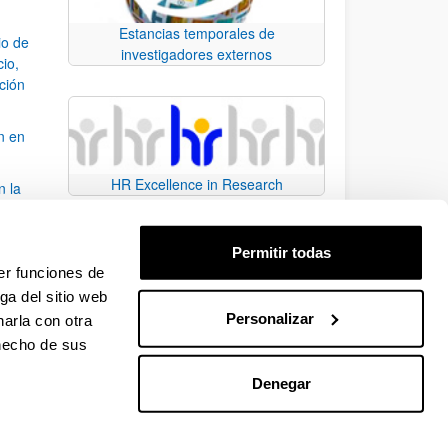
Estancias temporales de
io de
investigadores externos
cio,
ación
n en
HR Excellence in Research
n la
álisis
Permitir todas
bo
er funciones de
ga del sitio web
Personalizar
arla con otra
para desplazarse.
 hecho de sus
Denegar
EHU