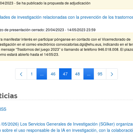
04/2023 - Se ha publicado la propuesta de adjudicación
dades de investigación relacionadas con la prevención de los trastorno
zo de presentación cerrado: 20/04/2023 - 14/05/2023 23:59
a manifestar interés en participar pónganse en contacto con el Vicerrectorado de
estigación en el correo electrónico convocatorias.dgi@ehu.eus, indicando en el t
 mensaje “Trastornos del juego 2023” o llamando al teléfono 946.018.008. El plaz
erno estará abierto hasta el 14/05/23.
1
...
46
47
48
...
95
Página
Páginas intermedias Use TAB para desplazarse.
Página
Página
Página
Páginas intermedias Us
Página
icias
RSS
1/05/2026) Los Servicios Generales de Investigación (SGIker) organiz
n sobre el uso responsable de la IA en investigación, con la colaboraci