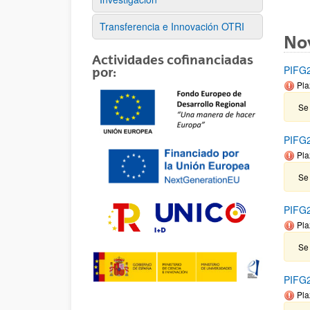
Transferencia e Innovación OTRI
No
Actividades cofinanciadas
PIFG2
por:
Pla
Se 
PIFG2
Pla
Se 
PIFG2
Pla
Se 
PIFG2
Pla