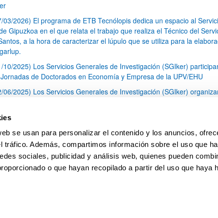
er
7/03/2026) El programa de ETB Tecnólopis dedica un espacio al Servic
 Gipuzkoa en el que relata el trabajo que realiza el Técnico del Servi
Santos, a la hora de caracterizar el lúpulo que se utiliza para la elabor
garlup.
1/10/2025) Los Servicios Generales de Investigación (SGIker) participa
I Jornadas de Doctorados en Economía y Empresa de la UPV/EHU
2/06/2025) Los Servicios Generales de Investigación (SGIker) organiza
a nº 28 para la discusión de resultados de los ensayos de aptitud de an
tal orgánico y análisis isotópico
ies
3/05/2025) El Servicio de RMN-Gipuzkoa de los SGIker ha llevado a ca
web se usan para personalizar el contenido y los anuncios, ofrec
aracterización química de dos variedades de lúpulo silvestre
el tráfico. Además, compartimos información sobre el uso que ha
1
2
3
...
79
edes sociales, publicidad y análisis web, quienes pueden combin
Página
Página
Página
Páginas intermedias Use TAB 
Página
proporcionado o que hayan recopilado a partir del uso que haya
pa
Ayuda