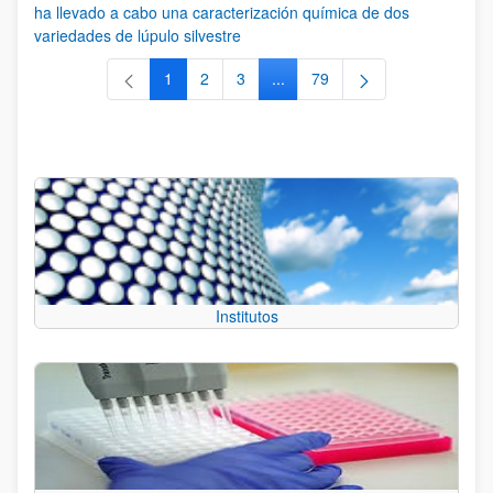
ha llevado a cabo una caracterización química de dos
variedades de lúpulo silvestre
1
2
3
...
79
Página
Página
Página
Páginas intermedias Use TAB 
Página
Institutos