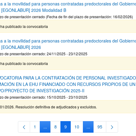
s a la movilidad para personas contratadas predoctorales del Gobiern
 [EGONLABUR] 2026 Modalidad B
zo de presentación cerrado (Fecha de fin del plazo de presentación: 16/02/2026)
ha publicado la convocatoria
s a la movilidad para personas contratadas predoctorales del Gobiern
o [EGONLABUR] 2026
zo de presentación cerrado: 24/11/2025 - 23/12/2025
ha publicado la convocatoria
OCATORIA PARA LA CONTRATACIÓN DE PERSONAL INVESTIGADO
ACIÓN EN LA EHU FINANCIADO CON RECURSOS PROPIOS DE UN
O/PROYECTO DE INVESTIGACIÓN 2025-II
zo de presentación cerrado: 15/10/2025 - 23/10/2025
01/2026. Resolución definitiva de adjudicados y excluidos.
1
...
8
9
10
...
95
Página
Páginas intermedias Use TAB para desplazarse
Página
Página
Página
Páginas intermedias Use
Página