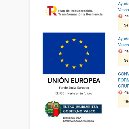
Ayuda
Vasco
Pla
Se 
Ayuda
Vasc
Pla
Se 
CONV
FORM
GRUP
Pla
19/