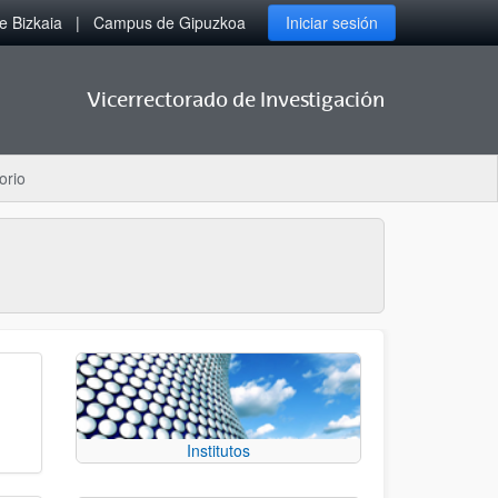
 Bizkaia
Campus de Gipuzkoa
Iniciar sesión
Vicerrectorado de Investigación
orio
Institutos