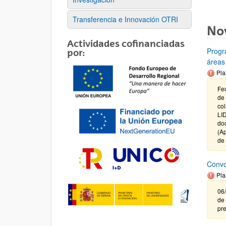
Transferencia e Innovación OTRI
No
Actividades cofinanciadas
Progr
por:
áreas
Pla
Fec
de
co
LID
do
(Ap
de
Convo
Pla
06/
de 
pre