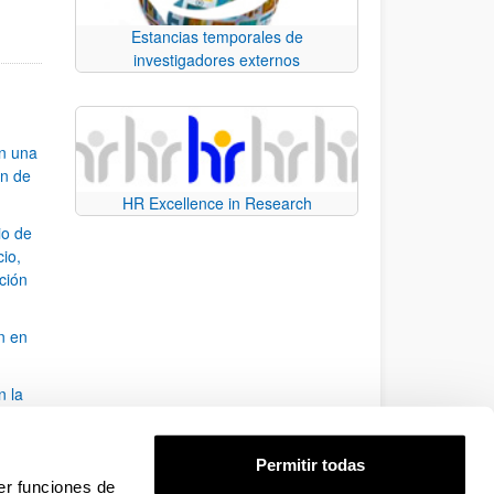
Estancias temporales de
investigadores externos
an una
ón de
HR Excellence in Research
io de
cio,
ación
n en
n la
álisis
Permitir todas
bo
er funciones de