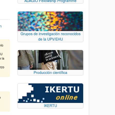
ADAGIO Fellowship Programme
n
Grupos de investigación reconocidos
de la UPV/EHU
vío
HU
e la
arzo
Producción científica
o
IKERTU