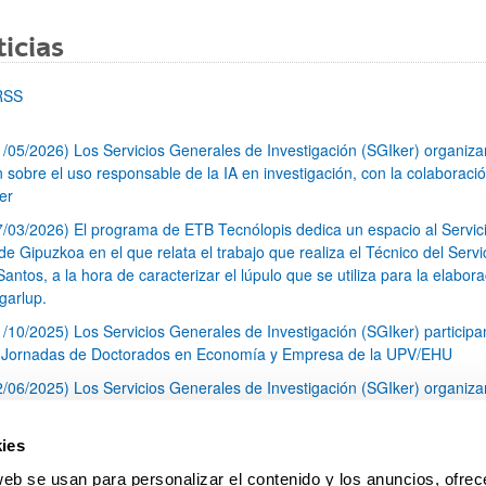
icias
RSS
1/05/2026) Los Servicios Generales de Investigación (SGIker) organiz
n sobre el uso responsable de la IA en investigación, con la colaboraci
er
7/03/2026) El programa de ETB Tecnólopis dedica un espacio al Servic
 Gipuzkoa en el que relata el trabajo que realiza el Técnico del Servi
Santos, a la hora de caracterizar el lúpulo que se utiliza para la elabor
garlup.
1/10/2025) Los Servicios Generales de Investigación (SGIker) participa
I Jornadas de Doctorados en Economía y Empresa de la UPV/EHU
2/06/2025) Los Servicios Generales de Investigación (SGIker) organiza
a nº 28 para la discusión de resultados de los ensayos de aptitud de an
tal orgánico y análisis isotópico
ies
3/05/2025) El Servicio de RMN-Gipuzkoa de los SGIker ha llevado a ca
web se usan para personalizar el contenido y los anuncios, ofrec