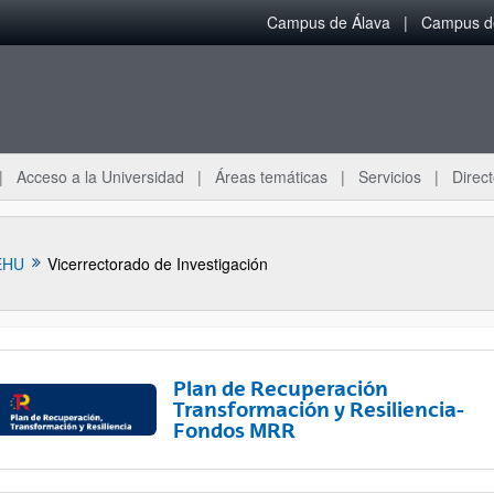
Campus de Álava
Campus de
Acceso a la Universidad
Áreas temáticas
Servicios
Direct
EHU
Vicerrectorado de Investigación
Plan de Recuperación
Transformación y Resiliencia-
Fondos MRR
ar subpáginas