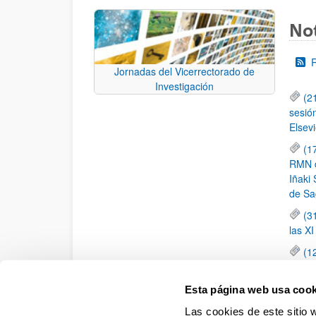
Not
Jornadas del Vicerrectorado de
Investigación
(2
sesió
Elsevi
(1
RMN de
Iñaki 
de Sa
(3
las X
(1
jornad
elemen
Esta página web usa cook
(1
Las cookies de este sitio 