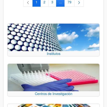
1
2
3
...
79
Página
Página
Página
Páginas intermedias Use TAB 
Página
Institutos
Centros de Investigación