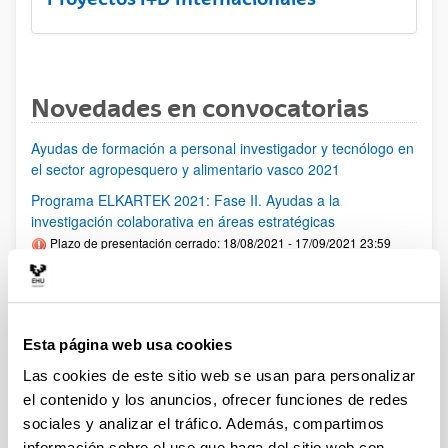
Novedades en convocatorias
Ayudas de formación a personal investigador y tecnólogo en
el sector agropesquero y alimentario vasco 2021
Programa ELKARTEK 2021: Fase II. Ayudas a la
investigación colaborativa en áreas estratégicas
Plazo de presentación cerrado: 18/08/2021 - 17/09/2021 23:59
Se ha publicado la convocatoria
PIFG21/02: “Comunicaciones aplicadas al control avanzado"
Plazo de presentación cerrado: 28/06/2021 - 19/07/2021 23:59
Esta página web usa cookies
Se ha publicado la propuesta de adjudicación
Las cookies de este sitio web se usan para personalizar
el contenido y los anuncios, ofrecer funciones de redes
PIFG20/24: “ Intelligent wireless networks for human-centric
sociales y analizar el tráfico. Además, compartimos
sensing”
información sobre el uso que haga del sitio web con