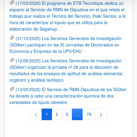
(17/03/2026) El programa de ETB Tecnólopis dedica un
espacio al Servicio de RMN de Gipuzkoa en el que relata el
trabajo que realiza el Técnico del Servicio, Iñaki Santos, a la
hora de caracterizar el lúpulo que se utiliza para la
elaboración de Sagarlup.
(31/10/2025) Los Servicios Generales de Investigación
(SGIker) participan en las XI Jornadas de Doctorados en
Economía y Empresa de la UPV/EHU
(12/06/2025) Los Servicios Generales de Investigación
(SGIker) organizan la jornada nº 28 para la discusión de
resultados de los ensayos de aptitud de análisis elemental
orgánico y análisis isotópico
(13/05/2025) El Servicio de RMN-Gipuzkoa de los SGIker
ha llevado a cabo una caracterización química de dos
variedades de lúpulo silvestre
1
2
3
...
79
Página
Página
Página
Páginas intermedias Use TAB 
Página