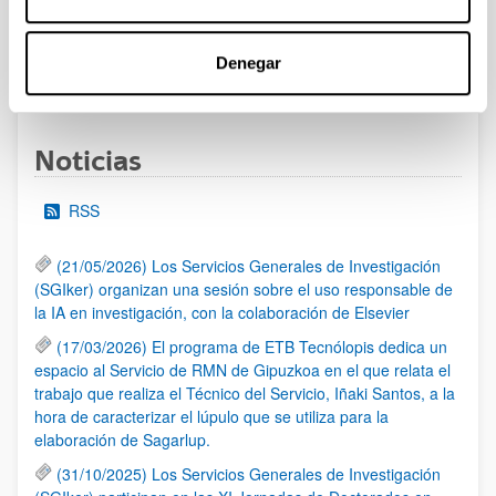
UPV/EHU publicado.
Denegar
1
...
16
17
18
...
95
Página
Páginas intermedias Use TAB para desplazarse.
Página
Página
Página
Páginas intermedias Us
Página
Noticias
RSS
(21/05/2026) Los Servicios Generales de Investigación
(SGIker) organizan una sesión sobre el uso responsable de
la IA en investigación, con la colaboración de Elsevier
(17/03/2026) El programa de ETB Tecnólopis dedica un
espacio al Servicio de RMN de Gipuzkoa en el que relata el
trabajo que realiza el Técnico del Servicio, Iñaki Santos, a la
hora de caracterizar el lúpulo que se utiliza para la
elaboración de Sagarlup.
(31/10/2025) Los Servicios Generales de Investigación