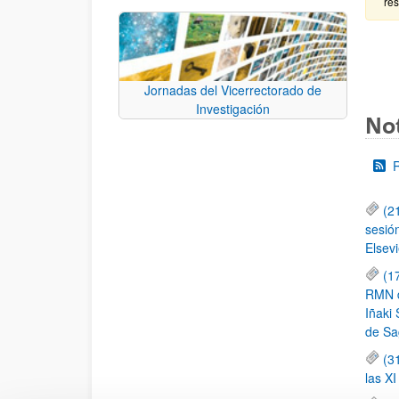
re
Jornadas del Vicerrectorado de
Investigación
Not
(2
sesió
Elsevi
(1
RMN de
Iñaki 
de Sa
(3
las X