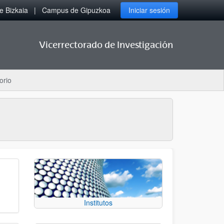
 Bizkaia
Campus de Gipuzkoa
Iniciar sesión
Vicerrectorado de Investigación
orio
Institutos