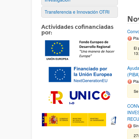
Transferencia e Innovación OTRI
No
Actividades cofinanciadas
Convo
por:
Pla
El 
13:
Ayuda
(PIBA
Pla
Se 
CONV
INVE
RECU
Sin
27/