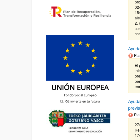
pro
02/
15/
ale
2. 
cor
con
Ayuda
Pla
El 
int
pre
per
ene
Ayuda
previ
Pla
27/
Res
17/