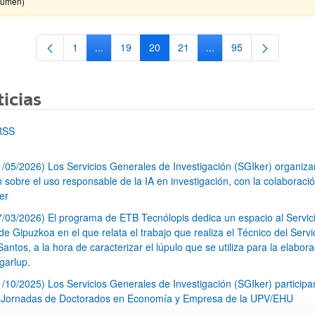
sumen)
1
...
19
20
21
...
95
Página
Páginas intermedias Use TAB para desplazarse.
Página
Página
Página
Páginas intermedias Us
Página
icias
RSS
1/05/2026) Los Servicios Generales de Investigación (SGIker) organiz
n sobre el uso responsable de la IA en investigación, con la colaboraci
er
7/03/2026) El programa de ETB Tecnólopis dedica un espacio al Servic
 Gipuzkoa en el que relata el trabajo que realiza el Técnico del Servi
Santos, a la hora de caracterizar el lúpulo que se utiliza para la elabor
garlup.
1/10/2025) Los Servicios Generales de Investigación (SGIker) participa
I Jornadas de Doctorados en Economía y Empresa de la UPV/EHU