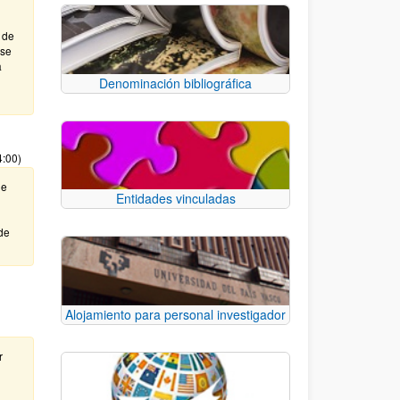
 de
ase
a
Denominación bibliográfica
4:00)
de
Entidades vinculadas
de
Alojamiento para personal investigador
r