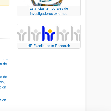
Estancias temporales de
investigadores externos
e TAB para desplazarse.
HR Excellence in Research
an una
ón de
io de
cio,
ación
n en