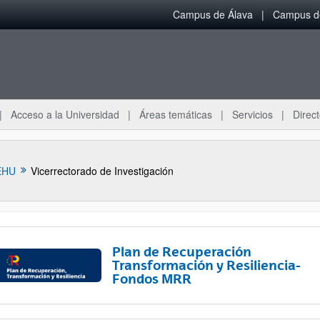
Campus de Álava
Campus de
Acceso a la Universidad
Áreas temáticas
Servicios
Direct
EHU
Vicerrectorado de Investigación
Plan de Recuperación
Transformación y Resiliencia-
Fondos MRR
ar subpáginas