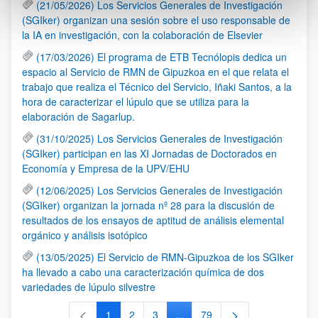
(21/05/2026) Los Servicios Generales de Investigación
(SGIker) organizan una sesión sobre el uso responsable de
la IA en investigación, con la colaboración de Elsevier
(17/03/2026) El programa de ETB Tecnólopis dedica un
espacio al Servicio de RMN de Gipuzkoa en el que relata el
trabajo que realiza el Técnico del Servicio, Iñaki Santos, a la
hora de caracterizar el lúpulo que se utiliza para la
elaboración de Sagarlup.
(31/10/2025) Los Servicios Generales de Investigación
(SGIker) participan en las XI Jornadas de Doctorados en
Economía y Empresa de la UPV/EHU
(12/06/2025) Los Servicios Generales de Investigación
(SGIker) organizan la jornada nº 28 para la discusión de
resultados de los ensayos de aptitud de análisis elemental
orgánico y análisis isotópico
(13/05/2025) El Servicio de RMN-Gipuzkoa de los SGIker
ha llevado a cabo una caracterización química de dos
variedades de lúpulo silvestre
1
2
3
...
79