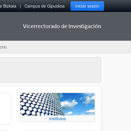
 Bizkaia
Campus de Gipuzkoa
Iniciar sesión
Vicerrectorado de Investigación
orio
Institutos