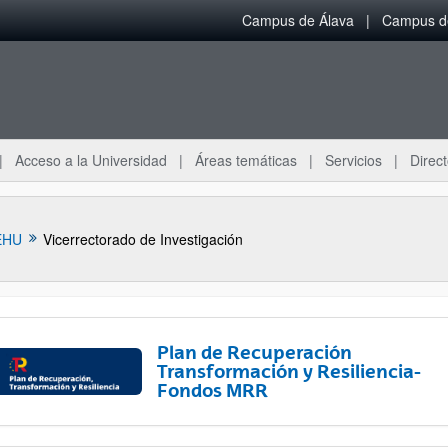
Campus de Álava
Campus de
Acceso a la Universidad
Áreas temáticas
Servicios
Direct
EHU
Vicerrectorado de Investigación
Plan de Recuperación
Transformación y Resiliencia-
Fondos MRR
ar subpáginas