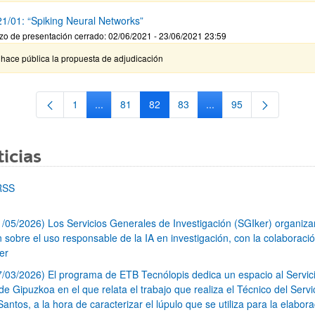
1/01: “Spiking Neural Networks”
zo de presentación cerrado: 02/06/2021 - 23/06/2021 23:59
hace pública la propuesta de adjudicación
1
...
81
82
83
...
95
Página
Páginas intermedias Use TAB para desplazarse.
Página
Página
Página
Páginas intermedias Us
Página
icias
RSS
1/05/2026) Los Servicios Generales de Investigación (SGIker) organiz
n sobre el uso responsable de la IA en investigación, con la colaboraci
er
7/03/2026) El programa de ETB Tecnólopis dedica un espacio al Servic
 Gipuzkoa en el que relata el trabajo que realiza el Técnico del Servi
Santos, a la hora de caracterizar el lúpulo que se utiliza para la elabor