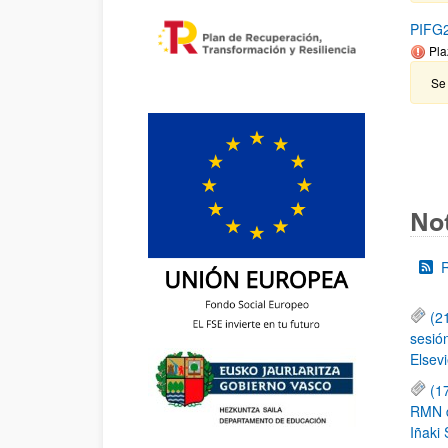
PIFG2
Pla
Se 
Not
(2
sesió
Elsevi
(1
RMN de
Iñaki 