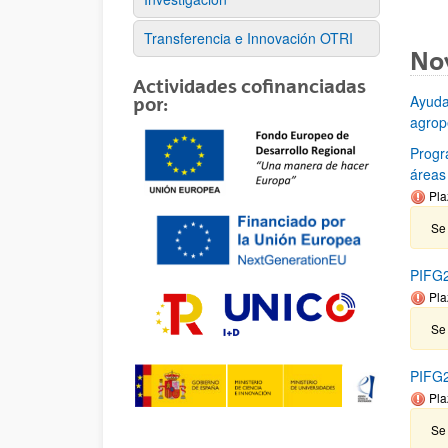
Transferencia e Innovación OTRI
No
Actividades cofinanciadas
Ayuda
por:
agrop
Progr
áreas
Pla
Se 
PIFG2
Pla
Se
PIFG20
Pla
Se 