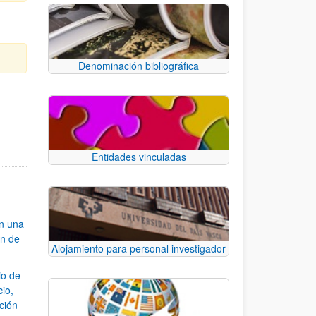
Denominación bibliográfica
e TAB para desplazarse.
Entidades vinculadas
an una
ón de
Alojamiento para personal investigador
io de
cio,
ación