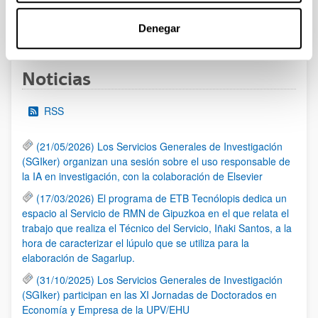
1
...
12
13
14
...
95
Denegar
Página
Páginas intermedias Use TAB para desplazarse.
Página
Página
Página
Páginas intermedias Us
Página
Noticias
RSS
(21/05/2026) Los Servicios Generales de Investigación
(SGIker) organizan una sesión sobre el uso responsable de
la IA en investigación, con la colaboración de Elsevier
(17/03/2026) El programa de ETB Tecnólopis dedica un
espacio al Servicio de RMN de Gipuzkoa en el que relata el
trabajo que realiza el Técnico del Servicio, Iñaki Santos, a la
hora de caracterizar el lúpulo que se utiliza para la
elaboración de Sagarlup.
(31/10/2025) Los Servicios Generales de Investigación
(SGIker) participan en las XI Jornadas de Doctorados en
Economía y Empresa de la UPV/EHU