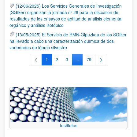
(12/06/2025) Los Servicios Generales de Investigación
(SGIker) organizan la jornada nº 28 para la discusión de
resultados de los ensayos de aptitud de análisis elemental
orgánico y análisis isotópico
(13/05/2025) El Servicio de RMN-Gipuzkoa de los SGIker
ha llevado a cabo una caracterización química de dos
variedades de lúpulo silvestre
1
2
3
...
79
Página
Página
Página
Páginas intermedias Use TAB 
Página
Institutos