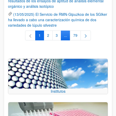
resultados de los ensayos de aptitud de análisis elemental
orgánico y análisis isotópico
(13/05/2025) El Servicio de RMN-Gipuzkoa de los SGIker
ha llevado a cabo una caracterización química de dos
variedades de lúpulo silvestre
1
2
3
...
79
Página
Página
Página
Páginas intermedias Use TAB 
Página
Institutos