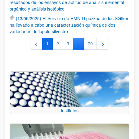
resultados de los ensayos de aptitud de análisis elemental
orgánico y análisis isotópico
(13/05/2025) El Servicio de RMN-Gipuzkoa de los SGIker
ha llevado a cabo una caracterización química de dos
variedades de lúpulo silvestre
1
2
3
...
79
Página
Página
Página
Páginas intermedias Use TAB 
Página
Institutos