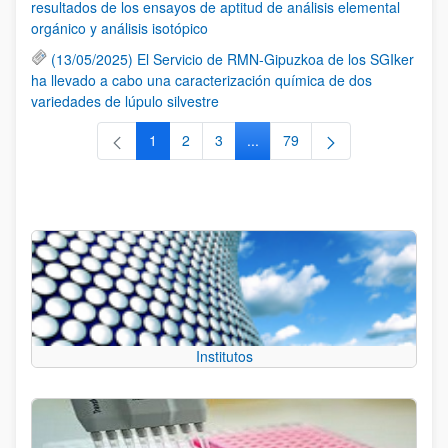
resultados de los ensayos de aptitud de análisis elemental
orgánico y análisis isotópico
(13/05/2025) El Servicio de RMN-Gipuzkoa de los SGIker
ha llevado a cabo una caracterización química de dos
variedades de lúpulo silvestre
1
2
3
...
79
Página
Página
Página
Páginas intermedias Use TAB 
Página
Institutos