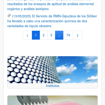
resultados de los ensayos de aptitud de análisis elemental
orgánico y análisis isotópico
(13/05/2025) El Servicio de RMN-Gipuzkoa de los SGIker
ha llevado a cabo una caracterización química de dos
variedades de lúpulo silvestre
1
2
3
...
79
Página
Página
Página
Páginas intermedias Use TAB 
Página
Institutos