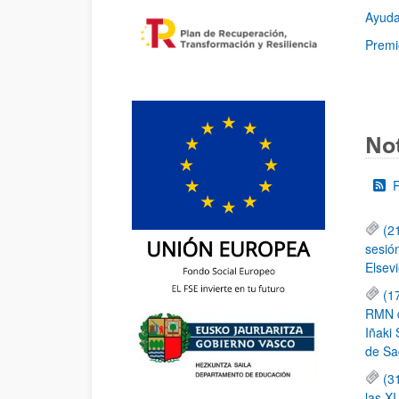
Ayuda
Premi
Not
(2
sesió
Elsevi
(1
RMN de
Iñaki 
de Sa
(3
las X