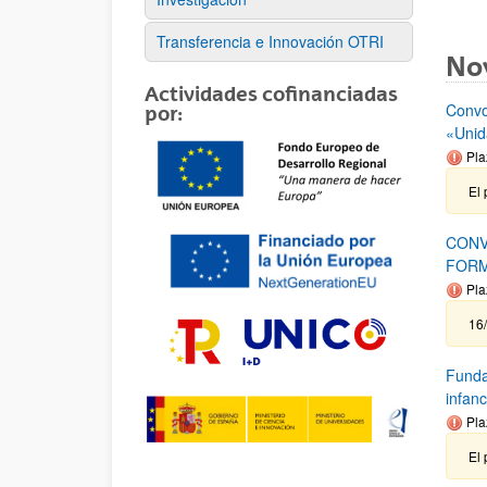
Transferencia e Innovación OTRI
No
Actividades cofinanciadas
Convo
por:
«Unid
Pla
El 
CONV
FORM
Pla
16/
Funda
infanc
Pla
El 