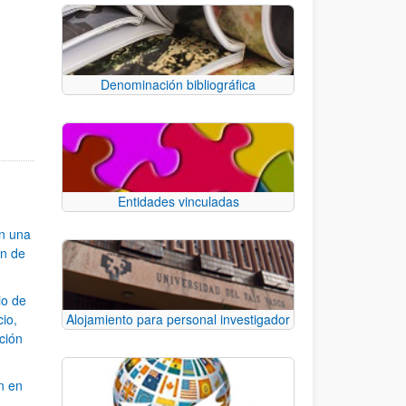
Denominación bibliográfica
e TAB para desplazarse.
Entidades vinculadas
an una
ón de
io de
cio,
Alojamiento para personal investigador
ación
n en