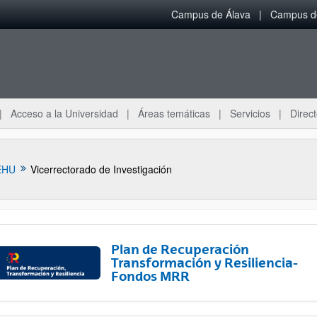
Campus de Álava
Campus de
Acceso a la Universidad
Áreas temáticas
Servicios
Direct
EHU
Vicerrectorado de Investigación
Plan de Recuperación
Transformación y Resiliencia-
Fondos MRR
ar subpáginas