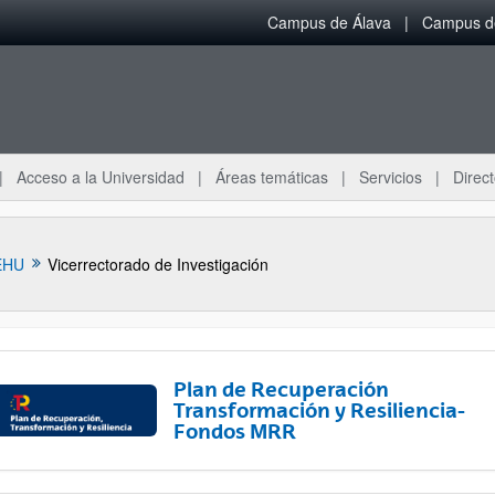
Campus de Álava
Campus de
Acceso a la Universidad
Áreas temáticas
Servicios
Direct
EHU
Vicerrectorado de Investigación
Plan de Recuperación
Transformación y Resiliencia-
Fondos MRR
ar subpáginas