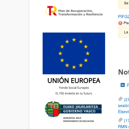
Se 
PIFG2
Pla
La
Not
(2
sesió
Elsevi
(1
RMN de