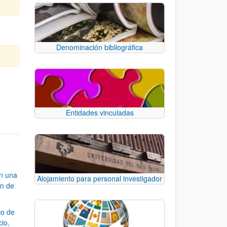
Denominación bibliográfica
e TAB para desplazarse.
Entidades vinculadas
an una
Alojamiento para personal investigador
ón de
io de
cio,