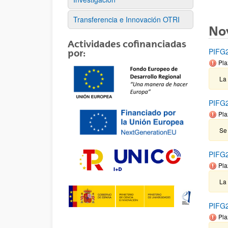
Transferencia e Innovación OTRI
No
Actividades cofinanciadas
PIFG2
por:
Pla
La
PIFG2
Pla
Se
PIFG2
Pla
La
PIFG2
Pla