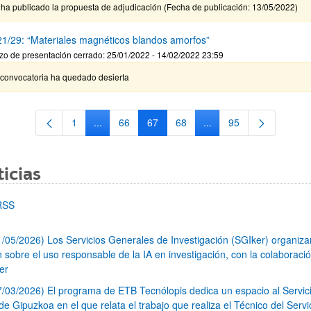
ha publicado la propuesta de adjudicación (Fecha de publicación: 13/05/2022)
1/29: “Materiales magnéticos blandos amorfos”
zo de presentación cerrado: 25/01/2022 - 14/02/2022 23:59
 convocatoria ha quedado desierta
1
...
66
67
68
...
95
Página
Páginas intermedias Use TAB para desplazarse.
Página
Página
Página
Páginas intermedias Us
Página
icias
RSS
1/05/2026) Los Servicios Generales de Investigación (SGIker) organiz
n sobre el uso responsable de la IA en investigación, con la colaboraci
er
7/03/2026) El programa de ETB Tecnólopis dedica un espacio al Servic
 Gipuzkoa en el que relata el trabajo que realiza el Técnico del Servi