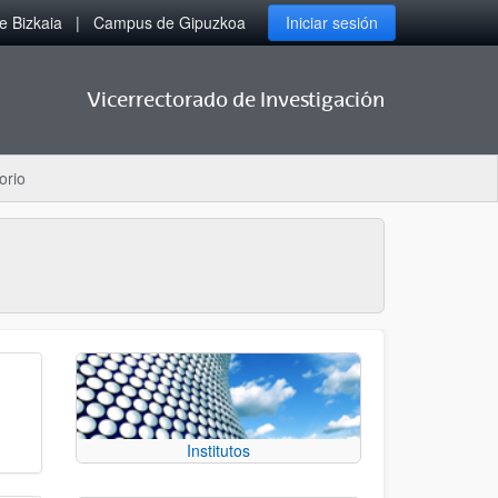
 Bizkaia
Campus de Gipuzkoa
Iniciar sesión
Vicerrectorado de Investigación
orio
Institutos