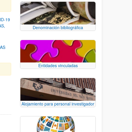
ID-19
AS,
Denominación bibliográfica
DAS
Entidades vinculadas
e TAB para desplazarse.
Alojamiento para personal investigador