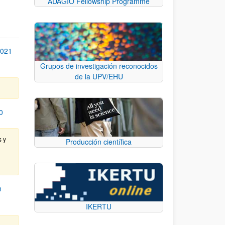
ADAGIO Fellowship Programme
2021
Grupos de investigación reconocidos
de la UPV/EHU
0
s y
Producción científica
n
IKERTU