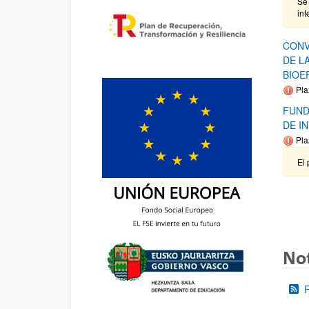
Se
in
CONV
DE L
BIOE
Pla
FUND
DE I
Pla
El 
Not