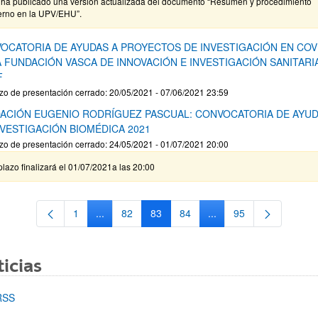
 ha publicado una versión actualizada del documento “Resumen y procedimiento
terno en la UPV/EHU”.
OCATORIA DE AYUDAS A PROYECTOS DE INVESTIGACIÓN EN COV
A FUNDACIÓN VASCA DE INNOVACIÓN E INVESTIGACIÓN SANITARI
F
zo de presentación cerrado: 20/05/2021 - 07/06/2021 23:59
ACIÓN EUGENIO RODRÍGUEZ PASCUAL: CONVOCATORIA DE AYU
NVESTIGACIÓN BIOMÉDICA 2021
zo de presentación cerrado: 24/05/2021 - 01/07/2021 20:00
plazo finalizará el 01/07/2021a las 20:00
1
...
82
83
84
...
95
Página
Páginas intermedias Use TAB para desplazarse.
Página
Página
Página
Páginas intermedias Us
Página
icias
RSS