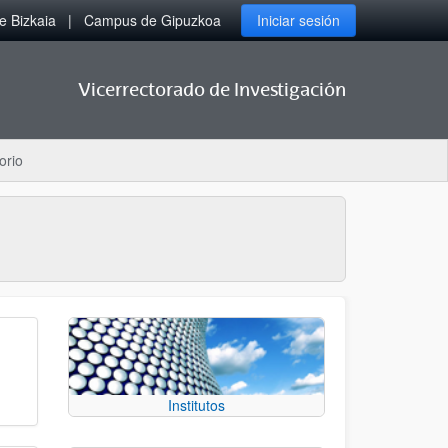
 Bizkaia
Campus de Gipuzkoa
Iniciar sesión
Vicerrectorado de Investigación
orio
Institutos