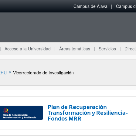
Campus de Álava
Campus de
Acceso a la Universidad
Áreas temáticas
Servicios
Direct
EHU
Vicerrectorado de Investigación
Plan de Recuperación
Transformación y Resiliencia-
Fondos MRR
ar subpáginas