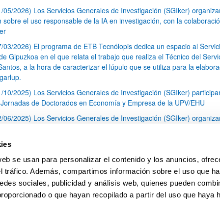
1/05/2026) Los Servicios Generales de Investigación (SGIker) organiz
n sobre el uso responsable de la IA en investigación, con la colaboraci
er
7/03/2026) El programa de ETB Tecnólopis dedica un espacio al Servic
 Gipuzkoa en el que relata el trabajo que realiza el Técnico del Servi
Santos, a la hora de caracterizar el lúpulo que se utiliza para la elabor
garlup.
1/10/2025) Los Servicios Generales de Investigación (SGIker) participa
I Jornadas de Doctorados en Economía y Empresa de la UPV/EHU
2/06/2025) Los Servicios Generales de Investigación (SGIker) organiza
a nº 28 para la discusión de resultados de los ensayos de aptitud de an
tal orgánico y análisis isotópico
ies
3/05/2025) El Servicio de RMN-Gipuzkoa de los SGIker ha llevado a ca
web se usan para personalizar el contenido y los anuncios, ofrec
aracterización química de dos variedades de lúpulo silvestre
el tráfico. Además, compartimos información sobre el uso que ha
1
2
3
...
79
edes sociales, publicidad y análisis web, quienes pueden combin
Página
Página
Página
Páginas intermedias Use TAB 
Página
proporcionado o que hayan recopilado a partir del uso que haya