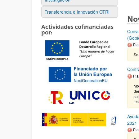
Transferencia e Innovación OTRI
No
Actividades cofinanciadas
Convo
por:
(Gobi
Pla
Se 
Contr
Pla
Mod
den
sol
lis
Ayuda
2021
Pla