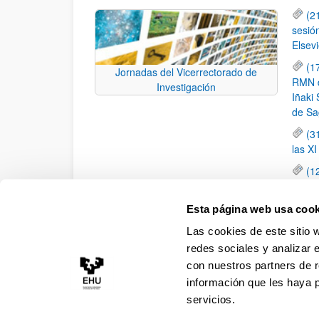
(2
sesió
Elsevi
(1
Jornadas del Vicerrectorado de
RMN de
Investigación
Iñaki 
de Sa
(3
las X
(1
jornad
elemen
Esta página web usa cook
(1
Las cookies de este sitio 
una c
redes sociales y analizar 
con nuestros partners de r
información que les haya 
servicios.