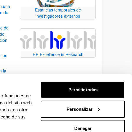
an una
Estancias temporales de
ón de
investigadores externos
io de
cio,
ación
HR Excellence in Research
n en
n la
álisis
Permitir todas
bo
er funciones de
ga del sitio web
Personalizar
arla con otra
para desplazarse.
 hecho de sus
Denegar