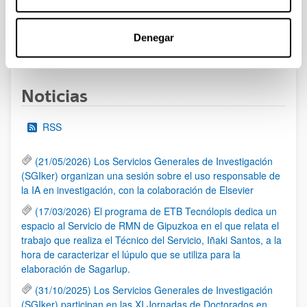
Publicada la resolución definitiva
Denegar
1
...
90
91
92
...
95
Página
Páginas intermedias Use TAB para desplazarse.
Página
Página
Página
Páginas intermedias Us
Página
Noticias
RSS
(21/05/2026) Los Servicios Generales de Investigación
(SGIker) organizan una sesión sobre el uso responsable de
la IA en investigación, con la colaboración de Elsevier
(17/03/2026) El programa de ETB Tecnólopis dedica un
espacio al Servicio de RMN de Gipuzkoa en el que relata el
trabajo que realiza el Técnico del Servicio, Iñaki Santos, a la
hora de caracterizar el lúpulo que se utiliza para la
elaboración de Sagarlup.
(31/10/2025) Los Servicios Generales de Investigación
(SGIker) participan en las XI Jornadas de Doctorados en