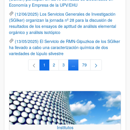
Economía y Empresa de la UPV/EHU
(12/06/2025) Los Servicios Generales de Investigación
(SGIker) organizan la jornada nº 28 para la discusión de
resultados de los ensayos de aptitud de análisis elemental
orgánico y análisis isotópico
(13/05/2025) El Servicio de RMN-Gipuzkoa de los SGIker
ha llevado a cabo una caracterización química de dos
variedades de lúpulo silvestre
1
2
3
...
79
Página
Página
Página
Páginas intermedias Use TAB 
Página
Institutos