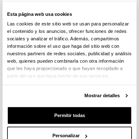
Convocatoria EXTRAORDINARIA de ayudas de Fundación
Vital Fundazioa para paliar los efectos del COVID-19 en la
Esta página web usa cookies
sociedad alavesa
Sin trámite abierto
Las cookies de este sitio web se usan para personalizar
el contenido y los anuncios, ofrecer funciones de redes
La UPV/EHU ha acordado con la Fundación que el plazo de
presentación de sus solicitudes finalizará el viernes, 5 de junio,
sociales y analizar el tráfico. Además, compartimos
a las 15:00 horas.
información sobre el uso que haga del sitio web con
nuestros partners de redes sociales, publicidad y análisis
Convocatoria del Programa Posdoctoral de
web, quienes pueden combinarla con otra información
Perfeccionamiento de Personal Investigador Doctor 2020-
que les haya proporcionado o que hayan recopilado a
2021
partir del uso que haya hecho de sus servicios.
Trámite abierto (Fecha de fin del plazo de presentación: 07/09/2020
00:00)
Se ha publicado la convocatoria (30 de julio de 2020)
Mostrar detalles
Convocatoria de contratación de doctores recientes hasta su
Permitir todas
integración en programas de formación postdoctoral en la
UPV/EHU (DOKBERRI 2020-I)
Plazo de presentación cerrado: 07/11/2019 - 09/12/2019 00:00
Personalizar