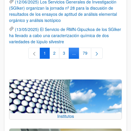
(12/06/2025) Los Servicios Generales de Investigación
(SGIker) organizan la jornada nº 28 para la discusión de
resultados de los ensayos de aptitud de análisis elemental
orgánico y análisis isotópico
(13/05/2025) El Servicio de RMN-Gipuzkoa de los SGIker
ha llevado a cabo una caracterización química de dos
variedades de lúpulo silvestre
1
2
3
...
79
Página
Página
Página
Páginas intermedias Use TAB 
Página
Institutos