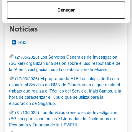
1
...
11
12
13
...
95
Página
Páginas intermedias Use TAB para desplazarse.
Página
Página
Página
Páginas intermedias Us
Página
Denegar
Noticias
RSS
(21/05/2026) Los Servicios Generales de Investigación
(SGIker) organizan una sesión sobre el uso responsable de
la IA en investigación, con la colaboración de Elsevier
(17/03/2026) El programa de ETB Tecnólopis dedica un
espacio al Servicio de RMN de Gipuzkoa en el que relata el
trabajo que realiza el Técnico del Servicio, Iñaki Santos, a la
hora de caracterizar el lúpulo que se utiliza para la
elaboración de Sagarlup.
(31/10/2025) Los Servicios Generales de Investigación
(SGIker) participan en las XI Jornadas de Doctorados en
Economía y Empresa de la UPV/EHU