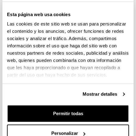
Convocatoria del Programa Posdoctoral de
Perfeccionamiento de Personal Investigador Doctor,
Esta página web usa cookies
Gobierno Vasco 2026-2029
Las cookies de este sitio web se usan para personalizar
Plazo de presentación cerrado: 19/06/2026 - 20/07/2026
el contenido y los anuncios, ofrecer funciones de redes
El plazo para la obtención del documento de compromiso
sociales y analizar el tráfico. Además, compartimos
finaliza el 15/07/2026 incluido
información sobre el uso que haga del sitio web con
nuestros partners de redes sociales, publicidad y análisis
PROYECTOS DE INVESTIGACIÓN LIDERADOS POR
web, quienes pueden combinarla con otra información
PERSONAL NOVEL (2026)
Plazo de presentación cerrado: 27/04/2026 - 18/05/2026 23:59
que les haya proporcionado o que hayan recopilado a
partir del uso que haya hecho de sus servicios.
Listado definitivo de solicitudes admitidas y excluidas para
evaluación. (01/06/2026)
Mostrar detalles
CONVOCATORIA DE AYUDAS A GRUPOS DE
INVESTIGACIÓN DE LA UPV/EHU (2026-2029).
MODALIDAD I. GRUPOS DE INVESTIGACION
Permitir todas
UNIVERSITARIOS NUEVOS
Plazo de presentación cerrado: 08/04/2026 - 27/04/2026 23:59
15/06/2026. Publicado el listado definitivo de solicitudes
Personalizar