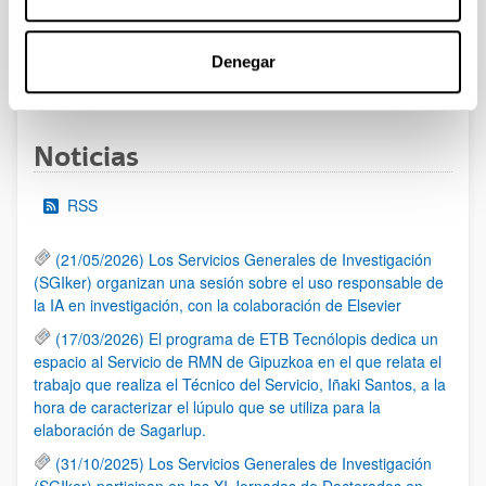
admitidas y excluidas.
Denegar
1
2
3
4
...
95
Página
Página
Página
Página
Páginas intermedias Use TA
Página
Noticias
RSS
(21/05/2026) Los Servicios Generales de Investigación
(SGIker) organizan una sesión sobre el uso responsable de
la IA en investigación, con la colaboración de Elsevier
(17/03/2026) El programa de ETB Tecnólopis dedica un
espacio al Servicio de RMN de Gipuzkoa en el que relata el
trabajo que realiza el Técnico del Servicio, Iñaki Santos, a la
hora de caracterizar el lúpulo que se utiliza para la
elaboración de Sagarlup.
(31/10/2025) Los Servicios Generales de Investigación
(SGIker) participan en las XI Jornadas de Doctorados en