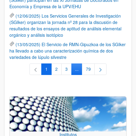
Economía y Empresa de la UPV/EHU
(12/06/2025) Los Servicios Generales de Investigación
(SGIker) organizan la jornada nº 28 para la discusión de
resultados de los ensayos de aptitud de análisis elemental
orgánico y análisis isotópico
(13/05/2025) El Servicio de RMN-Gipuzkoa de los SGIker
ha llevado a cabo una caracterización química de dos
variedades de lúpulo silvestre
1
2
3
...
79
Página
Página
Página
Páginas intermedias Use TAB 
Página
Institutos