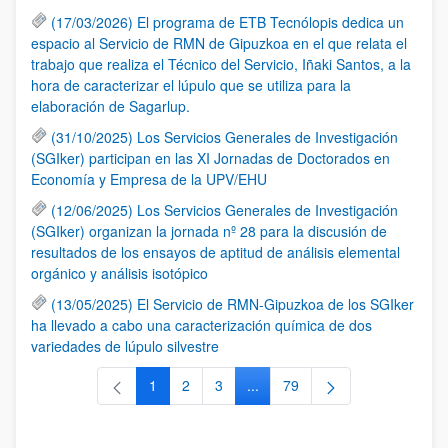
(17/03/2026) El programa de ETB Tecnólopis dedica un
espacio al Servicio de RMN de Gipuzkoa en el que relata el
trabajo que realiza el Técnico del Servicio, Iñaki Santos, a la
hora de caracterizar el lúpulo que se utiliza para la
elaboración de Sagarlup.
(31/10/2025) Los Servicios Generales de Investigación
(SGIker) participan en las XI Jornadas de Doctorados en
Economía y Empresa de la UPV/EHU
(12/06/2025) Los Servicios Generales de Investigación
(SGIker) organizan la jornada nº 28 para la discusión de
resultados de los ensayos de aptitud de análisis elemental
orgánico y análisis isotópico
(13/05/2025) El Servicio de RMN-Gipuzkoa de los SGIker
ha llevado a cabo una caracterización química de dos
variedades de lúpulo silvestre
1
2
3
...
79
Página
Página
Página
Páginas intermedias Use TAB 
Página