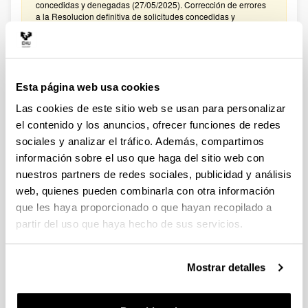
concedidas y denegadas (27/05/2025). Corrección de errores
a la Resolucion definitiva de solicitudes concedidas y
denegadas (27/02/2025)
CONVOCATORIA PROYECTOS DE COLABORACIÓN
PÚBLICO-PRIVADA 2024
Esta página web usa cookies
Plazo de presentación cerrado: 15/01/2025 - 05/02/2025
Las cookies de este sitio web se usan para personalizar
El plazo para presentar solicitudes finaliza el 5 de febrero de
2025 a las 14:00. Hasta el 27 de enero de 2025: Para
el contenido y los anuncios, ofrecer funciones de redes
manifestar el interés en participar en la convocatoria. Hasta el
sociales y analizar el tráfico. Además, compartimos
31 de enero de 2025: Para la remisión a
información sobre el uso que haga del sitio web con
convocatoriasestatales.dgi@ehu.es del ANEXO
PRESUPUESTO
nuestros partners de redes sociales, publicidad y análisis
web, quienes pueden combinarla con otra información
CONVOCATORIA PROYECTOS DE COLABORACIÓN
que les haya proporcionado o que hayan recopilado a
PÚBLICO-PRIVADA 2023
partir del uso que haya hecho de sus servicios.
Plazo de presentación cerrado: 30/01/2024 - 20/02/2024
El plazo para presentar solicitudes finaliza el 20 de febrero de
2024 a las 14:00. Hasta el 12 de febrero de 2024: Para
Mostrar detalles
manifestar el interés en participar en la convocatoria. Hasta el
16 de febrero de 2024: Para la remisión a
convocatoriasestatales.dgi@ehu.es del ANEXO