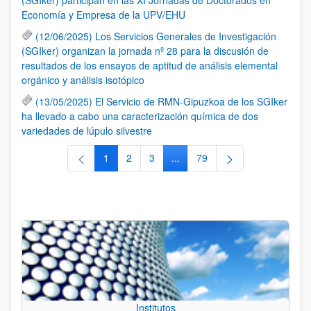
Economía y Empresa de la UPV/EHU
(12/06/2025) Los Servicios Generales de Investigación
(SGIker) organizan la jornada nº 28 para la discusión de
resultados de los ensayos de aptitud de análisis elemental
orgánico y análisis isotópico
(13/05/2025) El Servicio de RMN-Gipuzkoa de los SGIker
ha llevado a cabo una caracterización química de dos
variedades de lúpulo silvestre
1
2
3
...
79
Página
Página
Página
Páginas intermedias Use TAB 
Página
Institutos