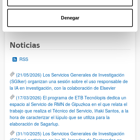
admitidas y excluidas.
Denegar
1
2
3
4
...
95
Página
Página
Página
Página
Páginas intermedias Use TA
Página
Noticias
RSS
(21/05/2026) Los Servicios Generales de Investigación
(SGIker) organizan una sesión sobre el uso responsable de
la IA en investigación, con la colaboración de Elsevier
(17/03/2026) El programa de ETB Tecnólopis dedica un
espacio al Servicio de RMN de Gipuzkoa en el que relata el
trabajo que realiza el Técnico del Servicio, Iñaki Santos, a la
hora de caracterizar el lúpulo que se utiliza para la
elaboración de Sagarlup.
(31/10/2025) Los Servicios Generales de Investigación
(SGIker) participan en las XI Jornadas de Doctorados en