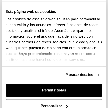
Convocatoria del Programa Posdoctoral de
Perfeccionamiento de Personal Investigador Doctor,
Esta página web usa cookies
Gobierno Vasco 2026-2029
Las cookies de este sitio web se usan para personalizar
Plazo de presentación cerrado: 19/06/2026 - 20/07/2026
el contenido y los anuncios, ofrecer funciones de redes
El plazo para la obtención del documento de compromiso
sociales y analizar el tráfico. Además, compartimos
finaliza el 15/07/2026 incluido
información sobre el uso que haga del sitio web con
nuestros partners de redes sociales, publicidad y análisis
PROYECTOS DE INVESTIGACIÓN LIDERADOS POR
web, quienes pueden combinarla con otra información
PERSONAL NOVEL (2026)
Plazo de presentación cerrado: 27/04/2026 - 18/05/2026 23:59
que les haya proporcionado o que hayan recopilado a
partir del uso que haya hecho de sus servicios.
Listado definitivo de solicitudes admitidas y excluidas para
evaluación. (01/06/2026)
Mostrar detalles
CONVOCATORIA DE AYUDAS A GRUPOS DE
INVESTIGACIÓN DE LA UPV/EHU (2026-2029).
MODALIDAD I. GRUPOS DE INVESTIGACION
Permitir todas
UNIVERSITARIOS NUEVOS
Plazo de presentación cerrado: 08/04/2026 - 27/04/2026 23:59
15/06/2026. Publicado el listado definitivo de solicitudes
Personalizar