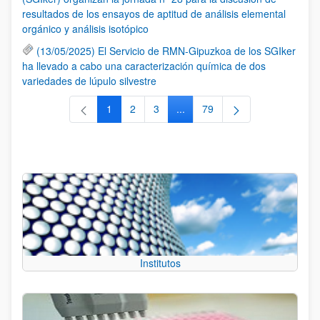
resultados de los ensayos de aptitud de análisis elemental
orgánico y análisis isotópico
(13/05/2025) El Servicio de RMN-Gipuzkoa de los SGIker
ha llevado a cabo una caracterización química de dos
variedades de lúpulo silvestre
1
2
3
...
79
Página
Página
Página
Páginas intermedias Use TAB 
Página
Institutos