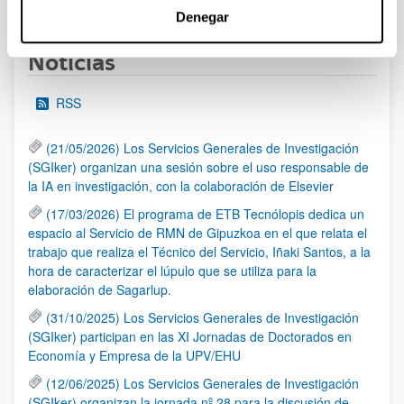
Página
Páginas intermedias Use TAB para desplazarse.
Página
Página
Página
Páginas intermedias Us
Página
Denegar
Noticias
RSS
(21/05/2026) Los Servicios Generales de Investigación
(SGIker) organizan una sesión sobre el uso responsable de
la IA en investigación, con la colaboración de Elsevier
(17/03/2026) El programa de ETB Tecnólopis dedica un
espacio al Servicio de RMN de Gipuzkoa en el que relata el
trabajo que realiza el Técnico del Servicio, Iñaki Santos, a la
hora de caracterizar el lúpulo que se utiliza para la
elaboración de Sagarlup.
(31/10/2025) Los Servicios Generales de Investigación
(SGIker) participan en las XI Jornadas de Doctorados en
Economía y Empresa de la UPV/EHU
(12/06/2025) Los Servicios Generales de Investigación
(SGIker) organizan la jornada nº 28 para la discusión de