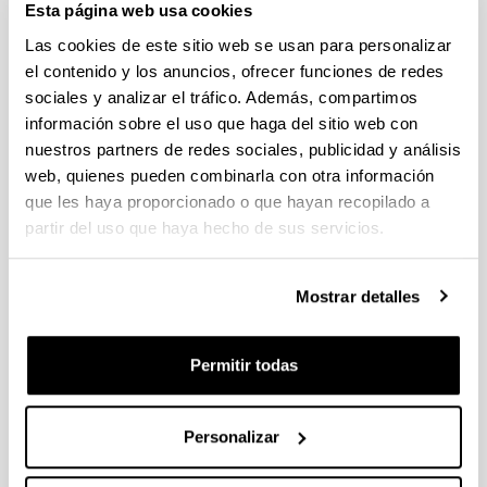
Esta página web usa cookies
admitidas que pasan a la fase de valoración
Las cookies de este sitio web se usan para personalizar
PIFG22/33: “Fotónica cuántica en fibras
el contenido y los anuncios, ofrecer funciones de redes
microestructuradas”,
sociales y analizar el tráfico. Además, compartimos
Plazo de presentación cerrado: 19/11/2022 - 13/12/2022 23:59
información sobre el uso que haga del sitio web con
nuestros partners de redes sociales, publicidad y análisis
29/12/2022 Se ha publicado la propuesta de adjudicación
web, quienes pueden combinarla con otra información
Convocatoria de ayudas para contratos predoctorales para
que les haya proporcionado o que hayan recopilado a
la formación de doctores: Programa FPI 2022
partir del uso que haya hecho de sus servicios.
Plazo de presentación cerrado: 12/01/2023 - 26/01/2023 14:00
Se ha publicado la convocatoria. El plazo de presentación de
Mostrar detalles
solicitudes finaliza el 26/01/2023 a las 14:00
PIFG22/30: “Material polimerikoen birziklapena”
Permitir todas
Plazo de presentación cerrado: 05/11/2022 - 25/11/2022 23:59
16/12/2022- Se ha publicado la propuesta de adjudicación
Personalizar
1
...
54
55
56
...
95