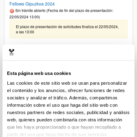
Fellows Gipuzkoa 2024
Sin trámite abierto (Fecha de fin del plazo de presentación:
22/05/2024 13:00)
El plazo de presentación de solicitudes finaliza el 22/05/2024,
a las 13:00
CONVOCATORIA PROGRAMA PREDOCTORAL DE
FORMACIÓN DE PERSONAL INVESTIGADOR NO DOCTOR
2024-2025: Nuevas ayudas (Gobierno Vasco)
Sin trámite abierto (Fecha de fin del plazo de presentación:
23/06/2024)
Esta página web usa cookies
Se ha publicado la convocatoria
Las cookies de este sitio web se usan para personalizar
el contenido y los anuncios, ofrecer funciones de redes
Convocatoria del Programa Posdoctoral de
sociales y analizar el tráfico. Además, compartimos
Perfeccionamiento de Personal Investigador Doctor 2024-
información sobre el uso que haga del sitio web con
2027
nuestros partners de redes sociales, publicidad y análisis
Sin trámite abierto (Plazo de presentación de solicitudes:
web, quienes pueden combinarla con otra información
31/05/2024 - 01/07/2024)
que les haya proporcionado o que hayan recopilado a
Se ha publicado la convocatoria
partir del uso que haya hecho de sus servicios.