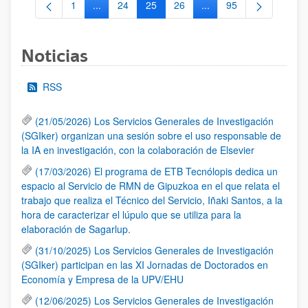
1
...
24
25
26
...
95
Página
Páginas intermedias Use TAB para desplazarse.
Página
Página
Página
Páginas intermedias Us
Página
Noticias
RSS
(21/05/2026) Los Servicios Generales de Investigación
(SGIker) organizan una sesión sobre el uso responsable de
la IA en investigación, con la colaboración de Elsevier
(17/03/2026) El programa de ETB Tecnólopis dedica un
espacio al Servicio de RMN de Gipuzkoa en el que relata el
trabajo que realiza el Técnico del Servicio, Iñaki Santos, a la
hora de caracterizar el lúpulo que se utiliza para la
elaboración de Sagarlup.
(31/10/2025) Los Servicios Generales de Investigación
(SGIker) participan en las XI Jornadas de Doctorados en
Economía y Empresa de la UPV/EHU
(12/06/2025) Los Servicios Generales de Investigación