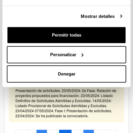
CONVOCATORIA 2024 PARA LA CONTRATACIÓN DE
PERSONAL INVESTIGADOR EN FORMACIÓN EN LA
Mostrar detalles
UPV/EHU FINANCIADO CON RECURSOS PROPIOS DE UN
GRUPO/PROYECTO DE INVESTIGACIÓN
Sin trámite abierto (Plazo de presentación de solicitudes:
Permitir todas
24/05/2024 - 25/06/2024)
19/07/2024: Resolución definitiva de solicitudes concedidas.
Personalizar
27/06/2024: Listado definitivo de solicitudes admitidas y
excluidas en Fase 2 corregido. 25/06/2024: Listado definitivo
de solicitudes admitidas y excluidas en Fase 2. 17/09/2024:
Listado provisional de solicitudes admitidas y excluidas en
Denegar
Fase 2. 05/06/2024: Corrección al Listado Definitivo de
Solicitudes Admitidas y Excluídas y a la Relación de proyectos
propuestos para financiación . 24/05/2024: 10/06/2024: Fase II:
Presentación de solicitudes. 23/05/2024: 2a Fase. Relación de
proyectos propuestos para financiación. 22/05/2024: Listado
Definitivo de Solicitudes Admitidas y Excluídas. 14/05/2024:
Listado Provisional de Solicitudes Admitidas y Excluídas.
23/04/2024 07/05/2024: Fase I: Presentación de solicitudes.
22/04/2024: Se ha publicado la convocatoria.