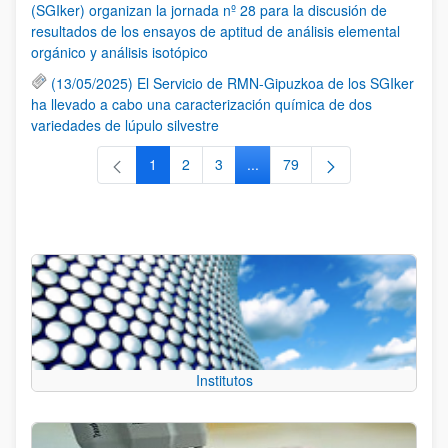
(SGIker) organizan la jornada nº 28 para la discusión de
resultados de los ensayos de aptitud de análisis elemental
orgánico y análisis isotópico
(13/05/2025) El Servicio de RMN-Gipuzkoa de los SGIker
ha llevado a cabo una caracterización química de dos
variedades de lúpulo silvestre
1
2
3
...
79
Página
Página
Página
Páginas intermedias Use TAB 
Página
Institutos