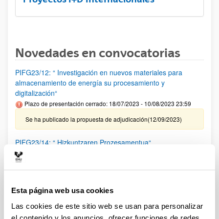
Novedades en convocatorias
PIFG23/12: “ Investigación en nuevos materiales para
almacenamiento de energía su procesamiento y
digitalización“
Plazo de presentación cerrado: 18/07/2023 - 10/08/2023 23:59
Se ha publicado la propuesta de adjudicación(12/09/2023)
PIFG23/14: “ Hizkuntzaren Prozesamentua“
Plazo de presentación cerrado: 20/07/2023 - 14/08/2023 23:59
Se ha publicado la propuesta de adjudicación(12/09/2023)
Esta página web usa cookies
PIFG23/13: “ Modelado, simulación, emulación y Control de
Sistemas de Energía, así como de robótica móvil mediante
Las cookies de este sitio web se usan para personalizar
aprendizaje profundo y otras técnicas inteligentes“
el contenido y los anuncios, ofrecer funciones de redes