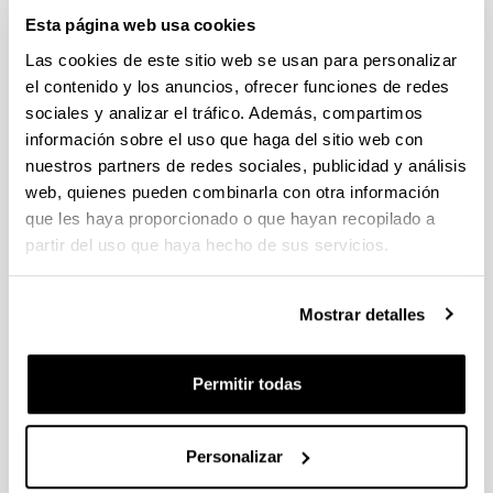
Estancias de movilidad en el extranjero 2025 "José
Esta página web usa cookies
Castillejo" para jóvenes doctores y "Salvador de Madariaga"
Las cookies de este sitio web se usan para personalizar
para profesores e investigadores sénior (MICIU)
el contenido y los anuncios, ofrecer funciones de redes
Sin trámite abierto (Plazo de presentación de solicitudes:
29/01/2026 - 27/02/2026 14:00)
sociales y analizar el tráfico. Además, compartimos
información sobre el uso que haga del sitio web con
CONVOCATORIA PARA LA CONTRATACIÓN DE
nuestros partners de redes sociales, publicidad y análisis
PERSONAL INVESTIGADOR DOCTOR EN LA UPV/EHU
(2025)
web, quienes pueden combinarla con otra información
Sin trámite abierto (Plazo de presentación de solicitudes:
que les haya proporcionado o que hayan recopilado a
02/06/2025 - 23/06/2025 23:59)
partir del uso que haya hecho de sus servicios.
04/03/2026. Resolución definitiva de solicitudes concedidas y
denegadas
Mostrar detalles
Proyectos de Desarrollo Tecnologico ISCIII 2026
Plazo de presentación cerrado (Fecha de fin del plazo de
Permitir todas
presentación: 10/03/2026)
Plazo interno expresiones de interés: hasta el 23/02/2026.
Plazo para presentar la solicitud : hasta el 10/03/2026
Personalizar