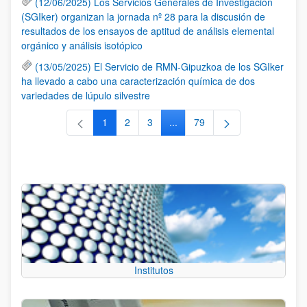
(12/06/2025) Los Servicios Generales de Investigación
(SGIker) organizan la jornada nº 28 para la discusión de
resultados de los ensayos de aptitud de análisis elemental
orgánico y análisis isotópico
(13/05/2025) El Servicio de RMN-Gipuzkoa de los SGIker
ha llevado a cabo una caracterización química de dos
variedades de lúpulo silvestre
1
2
3
...
79
Página
Página
Página
Páginas intermedias Use TAB 
Página
Institutos