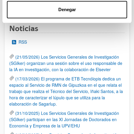
1
...
7
8
9
...
95
Página
Páginas intermedias Use TAB para desplazars
Página
Página
Página
Páginas intermedias Use
Página
Denegar
Noticias
RSS
(21/05/2026) Los Servicios Generales de Investigación
(SGIker) organizan una sesión sobre el uso responsable de
la IA en investigación, con la colaboración de Elsevier
(17/03/2026) El programa de ETB Tecnólopis dedica un
espacio al Servicio de RMN de Gipuzkoa en el que relata el
trabajo que realiza el Técnico del Servicio, Iñaki Santos, a la
hora de caracterizar el lúpulo que se utiliza para la
elaboración de Sagarlup.
(31/10/2025) Los Servicios Generales de Investigación
(SGIker) participan en las XI Jornadas de Doctorados en
Economía y Empresa de la UPV/EHU