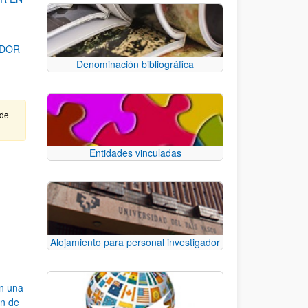
ADOR
Denominación bibliográfica
 de
Entidades vinculadas
para desplazarse.
Alojamiento para personal investigador
an una
ón de