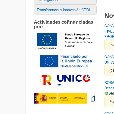
Transferencia e Innovación OTRI
No
Actividades cofinanciadas
CONV
por:
INVE
PROP
09
CONV
UNIV
(08
ROSA 
Rese
Abi
Pl
CONV