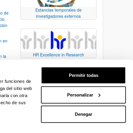
Estancias temporales de
io de
investigadores externos
cio,
ación
n en
HR Excellence in Research
n la
álisis
Permitir todas
bo
er funciones de
ga del sitio web
Personalizar
arla con otra
para desplazarse.
 hecho de sus
Denegar
EHU