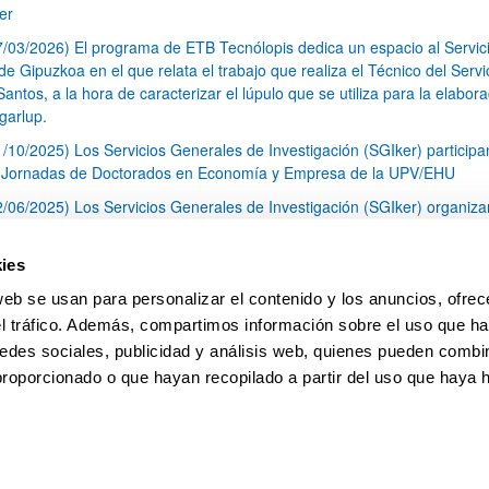
er
7/03/2026) El programa de ETB Tecnólopis dedica un espacio al Servic
 Gipuzkoa en el que relata el trabajo que realiza el Técnico del Servi
Santos, a la hora de caracterizar el lúpulo que se utiliza para la elabor
garlup.
1/10/2025) Los Servicios Generales de Investigación (SGIker) participa
I Jornadas de Doctorados en Economía y Empresa de la UPV/EHU
2/06/2025) Los Servicios Generales de Investigación (SGIker) organiza
a nº 28 para la discusión de resultados de los ensayos de aptitud de an
tal orgánico y análisis isotópico
ies
3/05/2025) El Servicio de RMN-Gipuzkoa de los SGIker ha llevado a ca
web se usan para personalizar el contenido y los anuncios, ofrec
aracterización química de dos variedades de lúpulo silvestre
el tráfico. Además, compartimos información sobre el uso que ha
1
2
3
...
79
edes sociales, publicidad y análisis web, quienes pueden combin
Página
Página
Página
Páginas intermedias Use TAB 
Página
proporcionado o que hayan recopilado a partir del uso que haya
pa
Ayuda