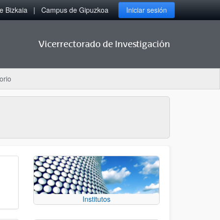
 Bizkaia
Campus de Gipuzkoa
Iniciar sesión
Vicerrectorado de Investigación
orio
Institutos