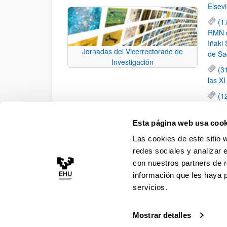
Elsevi
(1
RMN de
Iñaki 
Jornadas del Vicerrectorado de
de Sa
Investigación
(3
las X
(1
jornad
elemen
Esta página web usa cook
(1
Las cookies de este sitio 
una c
redes sociales y analizar 
con nuestros partners de r
información que les haya 
servicios.
Mostrar detalles
Accesibilidad
Información legal
Contacto
Ma