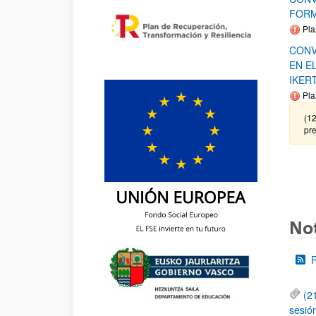
FORM
Pla
CONV
EN E
IKER
Pla
(12
pre
Not
(2
sesió