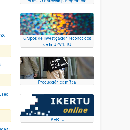
ADAGIO Fellowship Programme
OS
Grupos de investigación reconocidos
de la UPV/EHU
O
Producción científica
cused
IKERTU
R EN