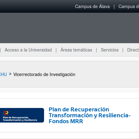
Campus de Álava
Campus de
Acceso a la Universidad
Áreas temáticas
Servicios
Direct
EHU
Vicerrectorado de Investigación
Plan de Recuperación
Transformación y Resiliencia-
Fondos MRR
ar subpáginas