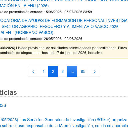
ACIÓN EN LA EHU (2026)
zo de presentación cerrado: 15/06/2026 - 06/07/2026 23:59
OCATORIA DE AYUDAS DE FORMACIÓN DE PERSONAL INVESTIG
L SECTOR AGRARIO, PESQUERO Y ALIMENTARIO VASCO 2026-
TALENT (GOBIERNO VASCO)
zo de presentación cerrado: 26/05/2026 - 02/06/2026
/06/2026) Listado provisional de solicitudes seleccionadas y desestimadas. Plazo
sentación de alegaciones: hasta el 17 de junio de 2026, inclusive.
1
2
3
...
95
Página
Página
Página
Páginas intermedias Use TAB 
Página
icias
RSS
1/05/2026) Los Servicios Generales de Investigación (SGIker) organiz
n sobre el uso responsable de la IA en investigación, con la colaboraci