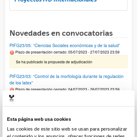
Novedades en convocatorias
PIFG23/05: “Ciencias Sociales económicas y de la salud”
Plazo de presentación cerrado: 05/07/2023 - 27/07/2023 23:59
Se ha publicado la propuesta de adjudicación
PIFG23/03: “Control de la morfología durante la regulación
de los latex”
Plazo de presentación cerrado: 04/07/2023 - 26/07/2023 23:59
29/08/2023 Se ha publicado la propuesta de adjudicación
PIFG23/07: “Ciencia de los materiales, Ingeniería Química y
Esta página web usa cookies
Química”
Plazo de presentación cerrado: 13/07/2023 - 07/08/2023 23:59
Las cookies de este sitio web se usan para personalizar
el contenido y los anuncios, ofrecer funciones de redes
Se ha publicado la propuesta de adjudicación.