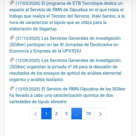
(17/03/2026) El programa de ETB Tecnólopis dedica un
espacio al Servicio de RMN de Gipuzkoa en el que relata el
trabajo que realiza el Técnico del Servicio, Iñaki Santos, a la
hora de caracterizar el lúpulo que se utiliza para la
elaboración de Sagarlup.
(31/10/2025) Los Servicios Generales de Investigación
(SGIker) participan en las XI Jornadas de Doctorados en
Economía y Empresa de la UPV/EHU
(12/06/2025) Los Servicios Generales de Investigación
(SGIker) organizan la jornada nº 28 para la discusión de
resultados de los ensayos de aptitud de análisis elemental
orgánico y análisis isotópico
(13/05/2025) El Servicio de RMN-Gipuzkoa de los SGIker
ha llevado a cabo una caracterización química de dos
variedades de lúpulo silvestre
1
2
3
...
79
Página
Página
Página
Páginas intermedias Use TAB 
Página