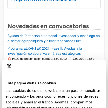
Novedades en convocatorias
Ayudas de formación a personal investigador y tecnólogo en
el sector agropesquero y alimentario vasco 2021
Programa ELKARTEK 2021: Fase II. Ayudas a la
investigación colaborativa en áreas estratégicas
Plazo de presentación cerrado: 18/08/2021 - 17/09/2021 23:59
Se ha publicado la convocatoria
PIFG21/02: “Comunicaciones aplicadas al control avanzado"
Plazo de presentación cerrado: 28/06/2021 - 19/07/2021 23:59
Esta página web usa cookies
Se ha publicado la propuesta de adjudicación
Las cookies de este sitio web se usan para personalizar
el contenido y los anuncios, ofrecer funciones de redes
PIFG20/24: “ Intelligent wireless networks for human-centric
sociales y analizar el tráfico. Además, compartimos
sensing”
información sobre el uso que haga del sitio web con