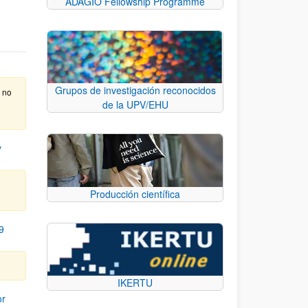
ADAGIO Fellowship Programme
Grupos de investigación reconocidos
e no
de la UPV/EHU
y
Producción científica
9
IKERTU
or