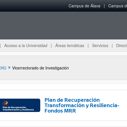
Campus de Álava
Campus de
Acceso a la Universidad
Áreas temáticas
Servicios
Direct
EHU
Vicerrectorado de Investigación
Plan de Recuperación
Transformación y Resiliencia-
Fondos MRR
ar subpáginas