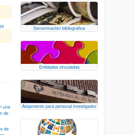
20
Denominación bibliográfica
se.
Entidades vinculadas
Alojamiento para personal investigador
an una
ón de
io de
cio,