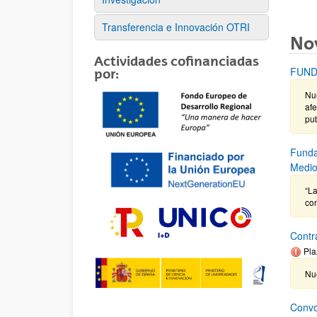
Transferencia e Innovación OTRI
No
Actividades cofinanciadas
FUND
por:
Nue
afe
pub
Funda
Medio
“La
co
Contr
Pla
Nue
Convo