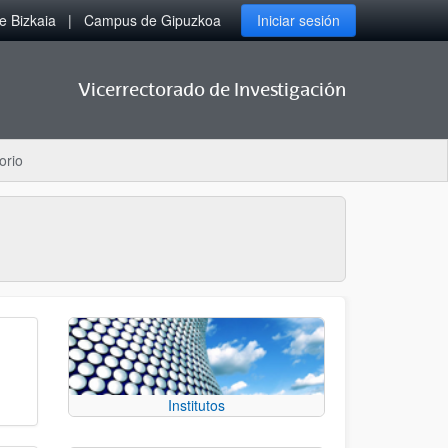
 Bizkaia
Campus de Gipuzkoa
Iniciar sesión
Vicerrectorado de Investigación
orio
Institutos