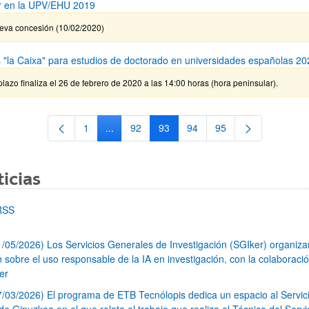
r en la UPV/EHU 2019
eva concesión (10/02/2020)
 "la Caixa" para estudios de doctorado en universidades españolas 20
plazo finaliza el 26 de febrero de 2020 a las 14:00 horas (hora peninsular).
1
...
92
93
94
95
Página
Páginas intermedias Use TAB para desplazar
Página
Página
Página
Página
icias
RSS
1/05/2026) Los Servicios Generales de Investigación (SGIker) organiz
n sobre el uso responsable de la IA en investigación, con la colaboraci
er
7/03/2026) El programa de ETB Tecnólopis dedica un espacio al Servic
 Gipuzkoa en el que relata el trabajo que realiza el Técnico del Servi