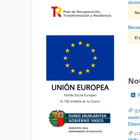
docto
Nu
Becas
El 
Not
(2
sesió
Elsevi
(1
RMN de