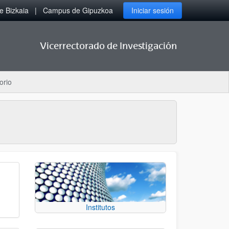
 Bizkaia
Campus de Gipuzkoa
Iniciar sesión
Vicerrectorado de Investigación
orio
Institutos