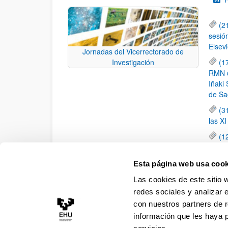
(2
sesió
Elsevi
Jornadas del Vicerrectorado de
(1
Investigación
RMN de
Iñaki 
de Sa
(3
las X
(1
jornad
elemen
Esta página web usa cook
(1
Las cookies de este sitio 
una c
redes sociales y analizar 
con nuestros partners de r
información que les haya 