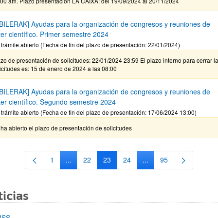
:00 am. Plazo presentacion LA CAIXA: del 19/09/2024 al 20/11/2024
BILERAK] Ayudas para la organización de congresos y reuniones de
ter científico. Primer semestre 2024
 trámite abierto (Fecha de fin del plazo de presentación: 22/01/2024)
zo de presentación de solicitudes: 22/01/2024 23:59 El plazo interno para cerrar l
icitudes es: 15 de enero de 2024 a las 08:00
BILERAK] Ayudas para la organización de congresos y reuniones de
ter científico. Segundo semestre 2024
 trámite abierto (Fecha de fin del plazo de presentación: 17/06/2024 13:00)
ha abierto el plazo de presentación de solicitudes
1
...
22
23
24
...
95
Página
Páginas intermedias Use TAB para desplazarse.
Página
Página
Página
Páginas intermedias Us
Página
icias
RSS