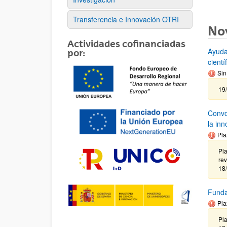
Transferencia e Innovación OTRI
No
Actividades cofinanciadas
Ayuda
por:
cient
Sin
19
Convoc
la in
Pla
Pla
rev
18/
Funda
Pla
Pla