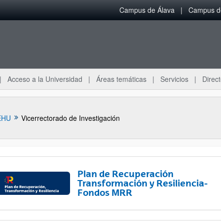
Campus de Álava
Campus de
Acceso a la Universidad
Áreas temáticas
Servicios
Direct
EHU
Vicerrectorado de Investigación
Plan de Recuperación
Transformación y Resiliencia-
Fondos MRR
ar subpáginas