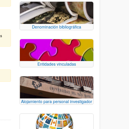
Denominación bibliográfica
as
Entidades vinculadas
e TAB para desplazarse.
Alojamiento para personal investigador