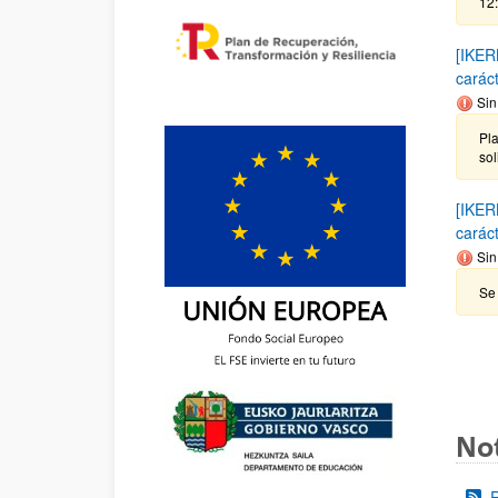
12
[IKER
carác
Sin
Pla
sol
[IKER
carác
Sin
Se 
Not