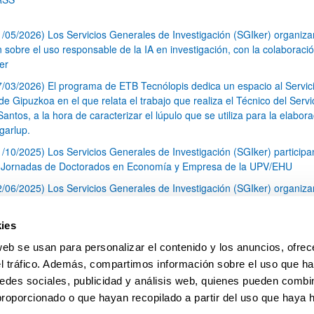
1/05/2026) Los Servicios Generales de Investigación (SGIker) organiz
n sobre el uso responsable de la IA en investigación, con la colaboraci
er
7/03/2026) El programa de ETB Tecnólopis dedica un espacio al Servic
 Gipuzkoa en el que relata el trabajo que realiza el Técnico del Servi
Santos, a la hora de caracterizar el lúpulo que se utiliza para la elabor
garlup.
1/10/2025) Los Servicios Generales de Investigación (SGIker) participa
I Jornadas de Doctorados en Economía y Empresa de la UPV/EHU
2/06/2025) Los Servicios Generales de Investigación (SGIker) organiza
a nº 28 para la discusión de resultados de los ensayos de aptitud de an
tal orgánico y análisis isotópico
ies
3/05/2025) El Servicio de RMN-Gipuzkoa de los SGIker ha llevado a ca
web se usan para personalizar el contenido y los anuncios, ofrec
aracterización química de dos variedades de lúpulo silvestre
el tráfico. Además, compartimos información sobre el uso que ha
1
2
3
...
79
edes sociales, publicidad y análisis web, quienes pueden combin
Página
Página
Página
Páginas intermedias Use TAB 
Página
proporcionado o que hayan recopilado a partir del uso que haya