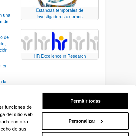
Estancias temporales de
an una
investigadores externos
ón de
io de
cio,
ación
HR Excellence in Research
n en
n la
álisis
Permitir todas
bo
er funciones de
ga del sitio web
Personalizar
arla con otra
para desplazarse.
 hecho de sus