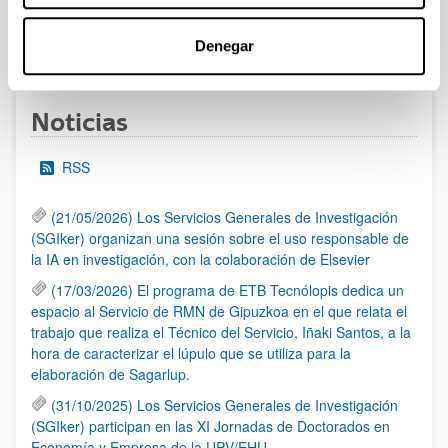
Denegar
1
...
9
10
11
...
95
Página
Páginas intermedias Use TAB para desplazarse
Página
Página
Página
Páginas intermedias Us
Página
Noticias
RSS
(21/05/2026) Los Servicios Generales de Investigación
(SGIker) organizan una sesión sobre el uso responsable de
la IA en investigación, con la colaboración de Elsevier
(17/03/2026) El programa de ETB Tecnólopis dedica un
espacio al Servicio de RMN de Gipuzkoa en el que relata el
trabajo que realiza el Técnico del Servicio, Iñaki Santos, a la
hora de caracterizar el lúpulo que se utiliza para la
elaboración de Sagarlup.
(31/10/2025) Los Servicios Generales de Investigación
(SGIker) participan en las XI Jornadas de Doctorados en
Economía y Empresa de la UPV/EHU