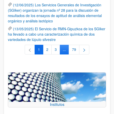
(12/06/2025) Los Servicios Generales de Investigación
(SGIker) organizan la jornada nº 28 para la discusión de
resultados de los ensayos de aptitud de análisis elemental
orgánico y análisis isotópico
(13/05/2025) El Servicio de RMN-Gipuzkoa de los SGIker
ha llevado a cabo una caracterización química de dos
variedades de lúpulo silvestre
1
2
3
...
79
Página
Página
Página
Páginas intermedias Use TAB 
Página
Institutos