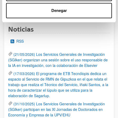
1
...
12
13
14
...
95
Denegar
Página
Páginas intermedias Use TAB para desplazarse.
Página
Página
Página
Páginas intermedias Us
Página
Noticias
RSS
(21/05/2026) Los Servicios Generales de Investigación
(SGIker) organizan una sesión sobre el uso responsable de
la IA en investigación, con la colaboración de Elsevier
(17/03/2026) El programa de ETB Tecnólopis dedica un
espacio al Servicio de RMN de Gipuzkoa en el que relata el
trabajo que realiza el Técnico del Servicio, Iñaki Santos, a la
hora de caracterizar el lúpulo que se utiliza para la
elaboración de Sagarlup.
(31/10/2025) Los Servicios Generales de Investigación
(SGIker) participan en las XI Jornadas de Doctorados en
Economía y Empresa de la UPV/EHU