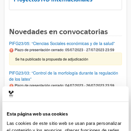
Novedades en convocatorias
PIFG23/05: “Ciencias Sociales económicas y de la salud”
Plazo de presentación cerrado: 05/07/2023 - 27/07/2023 23:59
Se ha publicado la propuesta de adjudicación
PIFG23/03: “Control de la morfología durante la regulación
de los latex”
Plazo de presentación cerrado: 04/07/2023 - 26/07/2023 23:59
29/08/2023 Se ha publicado la propuesta de adjudicación
PIFG23/07: “Ciencia de los materiales, Ingeniería Química y
Esta página web usa cookies
Química”
Plazo de presentación cerrado: 13/07/2023 - 07/08/2023 23:59
Las cookies de este sitio web se usan para personalizar
el contenido y los anuncios, ofrecer funciones de redes
Se ha publicado la propuesta de adjudicación.