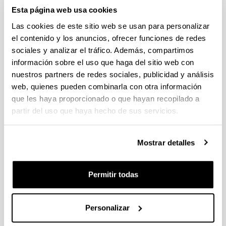
19/07/2023 Se ha publicado la propuesta de adjudicación
Esta página web usa cookies
Las cookies de este sitio web se usan para personalizar
CONVOCATORIA AYUDAS PARA LA FINANCIACIÓN DE
el contenido y los anuncios, ofrecer funciones de redes
PLANES DE INVESTIGACIÓN EN COOPERACIÓN EN EL
sociales y analizar el tráfico. Además, compartimos
ÁREA DE LA INTELIGENCIA ARTIFICIAL
información sobre el uso que haga del sitio web con
DESARROLLADOS POR GRUPOS DE INVESTIGACIÓN
nuestros partners de redes sociales, publicidad y análisis
INTERDISCIPLINARES
web, quienes pueden combinarla con otra información
Plazo de presentación cerrado: 13/07/2023 - 15/09/2023 23:59
que les haya proporcionado o que hayan recopilado a
EL PLAZO INTERNO DE PRESENTACIÓN DE SOLICITUDES
partir del uso que haya hecho de sus servicios.
ES DEL 13/07/2023 AL 08/09/2023 (INCLUSIVE).
Convocatoria de ayudas del Ministerio de Ciencia e
Mostrar detalles
Innovación para incentivar la consolidación investigadora
2023
Plazo de presentación cerrado: 07/07/2023 - 26/07/2023 14:00
Permitir todas
Plazo interno para envío de la expresión de interés:
14/07/2023 - Plazo interno para presentación de solicitudes:
24/07/2023 (a las 14:00h)
Personalizar