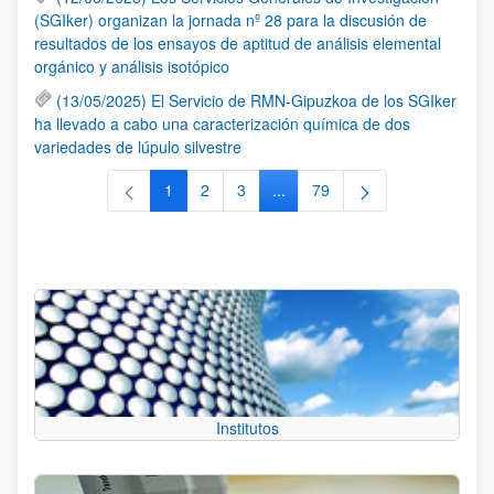
(SGIker) organizan la jornada nº 28 para la discusión de
resultados de los ensayos de aptitud de análisis elemental
orgánico y análisis isotópico
(13/05/2025) El Servicio de RMN-Gipuzkoa de los SGIker
ha llevado a cabo una caracterización química de dos
variedades de lúpulo silvestre
1
2
3
...
79
Página
Página
Página
Páginas intermedias Use TAB 
Página
Institutos