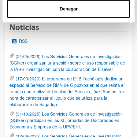
1
...
39
40
41
...
95
Página
Páginas intermedias Use TAB para desplazarse.
Página
Página
Página
Páginas intermedias Us
Página
Denegar
Noticias
RSS
(21/05/2026) Los Servicios Generales de Investigación
(SGIker) organizan una sesión sobre el uso responsable de
la IA en investigación, con la colaboración de Elsevier
(17/03/2026) El programa de ETB Tecnólopis dedica un
espacio al Servicio de RMN de Gipuzkoa en el que relata el
trabajo que realiza el Técnico del Servicio, Iñaki Santos, a la
hora de caracterizar el lúpulo que se utiliza para la
elaboración de Sagarlup.
(31/10/2025) Los Servicios Generales de Investigación
(SGIker) participan en las XI Jornadas de Doctorados en
Economía y Empresa de la UPV/EHU
(12/06/2025) Los Servicios Generales de Investigación