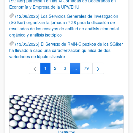
(SGIker) participan en las XI Jornadas de Doctorados en
Economía y Empresa de la UPV/EHU
(12/06/2025) Los Servicios Generales de Investigación
(SGIker) organizan la jornada nº 28 para la discusión de
resultados de los ensayos de aptitud de análisis elemental
orgánico y análisis isotópico
(13/05/2025) El Servicio de RMN-Gipuzkoa de los SGIker
ha llevado a cabo una caracterización química de dos
variedades de lúpulo silvestre
1
2
3
...
79
Página
Página
Página
Páginas intermedias Use TAB 
Página
Institutos