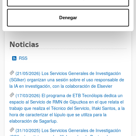
las 14:00 horas (hora peninsular)
Denegar
1
...
10
11
12
...
95
Página
Páginas intermedias Use TAB para desplazarse.
Página
Página
Página
Páginas intermedias Us
Página
Noticias
RSS
(21/05/2026) Los Servicios Generales de Investigación
(SGIker) organizan una sesión sobre el uso responsable de
la IA en investigación, con la colaboración de Elsevier
(17/03/2026) El programa de ETB Tecnólopis dedica un
espacio al Servicio de RMN de Gipuzkoa en el que relata el
trabajo que realiza el Técnico del Servicio, Iñaki Santos, a la
hora de caracterizar el lúpulo que se utiliza para la
elaboración de Sagarlup.
(31/10/2025) Los Servicios Generales de Investigación