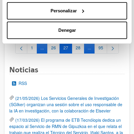
2024
Personalizar
Los/las interesados/as de la UPV/EHU dispondrán de plazo
hasta el 3 de junio de 2024 para comunicar su intención de
participar en la convocatoria en la dirección e-mail
convocatoriasestatales.dgi@ehu.eus
Denegar
1
...
26
27
28
...
95
Página
Páginas intermedias Use TAB para desplazarse.
Página
Página
Página
Páginas intermedias Us
Página
Noticias
RSS
(21/05/2026) Los Servicios Generales de Investigación
(SGIker) organizan una sesión sobre el uso responsable de
la IA en investigación, con la colaboración de Elsevier
(17/03/2026) El programa de ETB Tecnólopis dedica un
espacio al Servicio de RMN de Gipuzkoa en el que relata el
trabajo que realiza el Técnico del Servicio, Iñaki Santos, a la