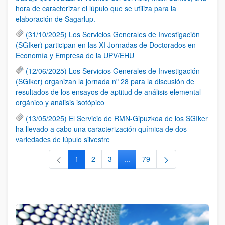
hora de caracterizar el lúpulo que se utiliza para la
elaboración de Sagarlup.
(31/10/2025) Los Servicios Generales de Investigación
(SGIker) participan en las XI Jornadas de Doctorados en
Economía y Empresa de la UPV/EHU
(12/06/2025) Los Servicios Generales de Investigación
(SGIker) organizan la jornada nº 28 para la discusión de
resultados de los ensayos de aptitud de análisis elemental
orgánico y análisis isotópico
(13/05/2025) El Servicio de RMN-Gipuzkoa de los SGIker
ha llevado a cabo una caracterización química de dos
variedades de lúpulo silvestre
1
2
3
...
79
Página
Página
Página
Páginas intermedias Use TAB 
Página