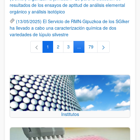
resultados de los ensayos de aptitud de análisis elemental
orgánico y análisis isotópico
(13/05/2025) El Servicio de RMN-Gipuzkoa de los SGIker
ha llevado a cabo una caracterización química de dos
variedades de lúpulo silvestre
1
2
3
...
79
Página
Página
Página
Páginas intermedias Use TAB 
Página
Institutos